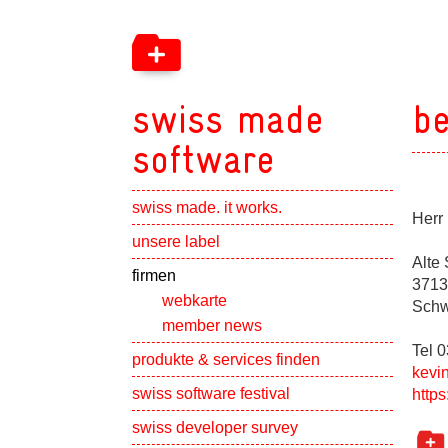
swiss made
be
software
swiss made. it works.
Herr 
Show subpa
unsere label
Alte 
Show subpa
firmen
3713
webkarte
Schw
member news
Tel 
Show subpa
produkte & services finden
kevi
swiss software festival
https
Show subpa
swiss developer survey