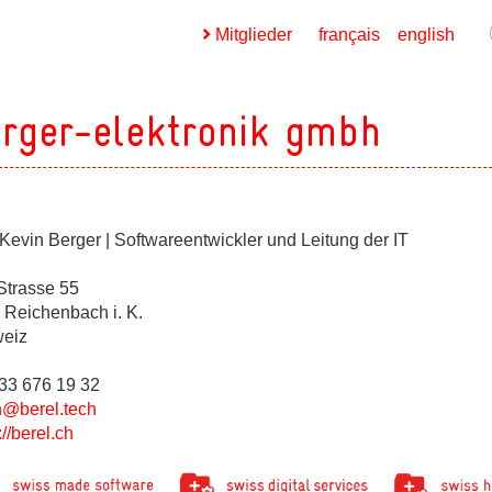
Mitglieder
français
english
rger-elektronik gmbh
Kevin Berger | Softwareentwickler und Leitung der IT
ges
Strasse 55
ges
 Reichenbach i. K.
eiz
033 676 19 32
ges
n@berel.tech
://berel.ch
ges