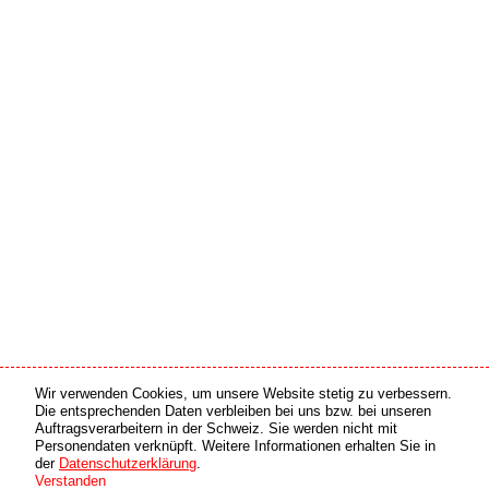
Wir verwenden Cookies, um unsere Website stetig zu verbessern.
Medien Partner
Online Partner
Die entsprechenden Daten verbleiben bei uns bzw. bei unseren
Auftragsverarbeitern in der Schweiz. Sie werden nicht mit
Personendaten verknüpft. Weitere Informationen erhalten Sie in
copyright © 2026 by swiss made software gmbh, Switzerland - all rights reserved.
der
Datenschutzerklärung
.
Verstanden