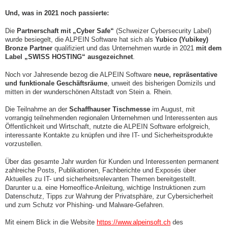
Und, was in 2021 noch passierte:
Die
Partnerschaft mit „Cyber Safe“
(Schweizer Cybersecurity Label)
wurde besiegelt, die ALPEIN Software hat sich als
Yubico (Yubikey)
Bronze Partner
qualifiziert und das Unternehmen wurde in 2021
mit dem
Label „SWISS HOSTING“ ausgezeichnet
.
Noch vor Jahresende bezog die ALPEIN Software
neue, repräsentative
und funktionale Geschäftsräume
, unweit des bisherigen Domizils und
mitten in der wunderschönen Altstadt von Stein a. Rhein.
Die Teilnahme an der
Schaffhauser Tischmesse
im August, mit
vorrangig teilnehmenden regionalen Unternehmen und Interessenten aus
Öffentlichkeit und Wirtschaft, nutzte die ALPEIN Software erfolgreich,
interessante Kontakte zu knüpfen und ihre IT- und Sicherheitsprodukte
vorzustellen.
Über das gesamte Jahr wurden für Kunden und Interessenten permanent
zahlreiche Posts, Publikationen, Fachberichte und Exposés über
Aktuelles zu IT- und sicherheitsrelevanten Themen bereitgestellt.
Darunter u.a. eine Homeoffice-Anleitung, wichtige Instruktionen zum
Datenschutz, Tipps zur Wahrung der Privatsphäre, zur Cybersicherheit
und zum Schutz vor Phishing- und Malware-Gefahren.
Mit einem Blick in die Website
https://www.alpeinsoft.ch
des