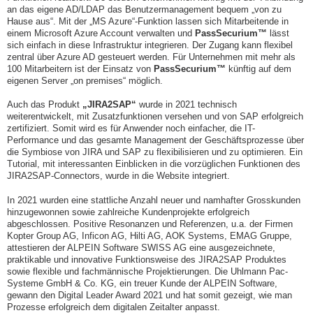
an das eigene AD/LDAP das Benutzermanagement bequem „von zu
Hause aus“. Mit der „MS Azure“-Funktion lassen sich Mitarbeitende in
einem Microsoft Azure Account verwalten und
PassSecurium™
lässt
sich einfach in diese Infrastruktur integrieren. Der Zugang kann flexibel
zentral über Azure AD gesteuert werden. Für Unternehmen mit mehr als
100 Mitarbeitern ist der Einsatz von
PassSecurium™
künftig auf dem
eigenen Server „on premises“ möglich.
Auch das Produkt
„JIRA2SAP“
wurde in 2021 technisch
weiterentwickelt, mit Zusatzfunktionen versehen und von SAP erfolgreich
zertifiziert. Somit wird es für Anwender noch einfacher, die IT-
Performance und das gesamte Management der Geschäftsprozesse über
die Symbiose von JIRA und SAP zu flexibilisieren und zu optimieren. Ein
Tutorial, mit interessanten Einblicken in die vorzüglichen Funktionen des
JIRA2SAP-Connectors, wurde in die Website integriert.
In 2021 wurden eine stattliche Anzahl neuer und namhafter Grosskunden
hinzugewonnen sowie zahlreiche Kundenprojekte erfolgreich
abgeschlossen. Positive Resonanzen und Referenzen, u.a. der Firmen
Kopter Group AG, Inficon AG, Hilti AG, AOK Systems, EMAG Gruppe,
attestieren der ALPEIN Software SWISS AG eine ausgezeichnete,
praktikable und innovative Funktionsweise des JIRA2SAP Produktes
sowie flexible und fachmännische Projektierungen. Die Uhlmann Pac-
Systeme GmbH & Co. KG, ein treuer Kunde der ALPEIN Software,
gewann den Digital Leader Award 2021 und hat somit gezeigt, wie man
Prozesse erfolgreich dem digitalen Zeitalter anpasst.