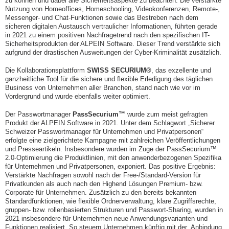
zu können und dabei alle Sicherheitsaspekte zu beachten. Die verstärkte
Nutzung von Homeoffices, Homeschooling, Videokonferenzen, Remote-,
Messenger- und Chat-Funktionen sowie das Bestreben nach dem
sicheren digitalen Austausch vertraulicher Informationen, führten gerade
in 2021 zu einem positiven Nachfragetrend nach den spezifischen IT-
Sicherheitsprodukten der ALPEIN Software. Dieser Trend verstärkte sich
aufgrund der drastischen Ausweitungen der Cyber-Kriminalität zusätzlich.
Die Kollaborationsplattform
SWISS SECURIUM®
, das exzellente und
ganzheitliche Tool für die sichere und flexible Erledigung des täglichen
Business von Unternehmen aller Branchen, stand nach wie vor im
Vordergrund und wurde ebenfalls weiter optimiert.
Der Passwortmanager
PassSecurium™
wurde zum meist gefragten
Produkt der ALPEIN Software in 2021. Unter dem Schlagwort „Sicherer
Schweizer Passwortmanager für Unternehmen und Privatpersonen“
erfolgte eine zielgerichtete Kampagne mit zahlreichen Veröffentlichungen
und Presseartikeln. Insbesondere wurden im Zuge der PassSecurium™
2.0-Optimierung die Produktlinien, mit den anwenderbezogenen Spezifika
für Unternehmen und Privatpersonen, exponiert. Das positive Ergebnis:
Verstärkte Nachfragen sowohl nach der Free-/Standard-Version für
Privatkunden als auch nach den Highend Lösungen Premium- bzw.
Corporate für Unternehmen. Zusätzlich zu den bereits bekannten
Standardfunktionen, wie flexible Ordnerverwaltung, klare Zugriffsrechte,
gruppen- bzw. rollenbasierten Strukturen und Passwort-Sharing, wurden in
2021 insbesondere für Unternehmen neue Anwendungsvarianten und
Funktionen realisiert. So steuern Unternehmen künftig mit der Anbindung