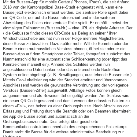
Mit der Bussen-App für mobile Geräte (iPhones, iPads), die seit Anfang
2018 von der Kantonspolizei Basel-Stadt eingesetzt wird, kann eine
Busse jetzt elektronisch erfasst werden. Die zentrale Rolle spielt dabei
ein QR-Code, der auf die Busse referenziert und in der weiteren
Abwicklung des Falles eine zentrale Rolle spielt. Er enthält – nebst der
einmaligen Fallnummer (Bussen-Nr.) – eine URL als digitale Adresse. Der
/ die Gebüsste findet diesen QR-Code als Beleg an seiner / ihrer
Windschutzscheibe und hat nun in der Folge mehrere Möglichkeiten,
diese Busse zu bezahlen. Dazu später mehr. Will die Beamtin oder der
Beamte einen mutmasslichen Verstoss ahnden, öffnet sie oder er die
Bussen-App auf dem Smartphone oder Tablet, fotografiert zunächst das
Nummernschild für eine automatische Schilderkennung (oder tippt das
Kennzeichen manuell ein). Anhand des Schildes werden nun
angeschlossene Datenbanken oder das entsprechende Backoffice-
System online abgefragt (z. B. Bewilligungen, ausstehende Bussen etc.).
Mittels Geo-Lokalisierung wird der Standort ermittelt und übernommen.
Anschliessend werden die gewünschte Verordnung und der vorliegende
Verstoss (Bussen-Ziffer) ausgewählt. Allfällige Fotos können gleich
aufgenommen und als Beweismittel eingefügt werden. Am Schluss wird
ein neuer QR-Code gescannt und damit werden die erfassten Fakten zu
einem «Fall», das heisst zu einer Ordnungsbusse. Nach Abschluss der
Erfassung und Prüfung durch die Beamtin oder den Beamten übermittelt
die App die Busse sofort und automatisch an die
Ordnungsbussenzentrale. Dies erfolgt über gesicherte
Kommunikationsstrukturen innerhalb des entsprechenden Polizeikorps.
Damit steht die Busse für die weitere administrative Bearbeitung zur