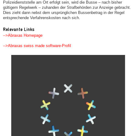
Polizeidienststelle am Ort erfolgt sein, wird die Busse – nach bisher
gültigem Regelwerk – zuhanden der Strafbehörden zur Anzeige gebracht.
Dies zieht dann nebst dem ursprünglichen Bussenbetrag in der Regel
entsprechende Verfahrenskosten nach sich.
Relevante Links
-->Abraxas Homepage
-->Abraxas swiss made software-Profil