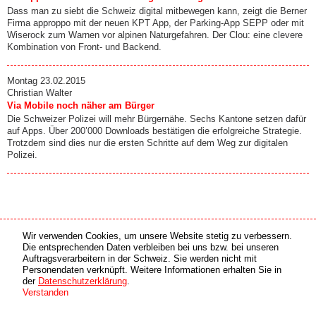
Dass man zu siebt die Schweiz digital mitbewegen kann, zeigt die Berner
Firma approppo mit der neuen KPT App, der Parking-App SEPP oder mit
Wiserock zum Warnen vor alpinen Naturgefahren. Der Clou: eine clevere
Kombination von Front- und Backend.
Montag 23.02.2015
Christian Walter
Via Mobile noch näher am Bürger
Die Schweizer Polizei will mehr Bürgernähe. Sechs Kantone setzen dafür
auf Apps. Über 200’000 Downloads bestätigen die erfolgreiche Strategie.
Trotzdem sind dies nur die ersten Schritte auf dem Weg zur digitalen
Polizei.
Wir verwenden Cookies, um unsere Website stetig zu verbessern.
Medien Partner
Online Partner
Die entsprechenden Daten verbleiben bei uns bzw. bei unseren
Auftragsverarbeitern in der Schweiz. Sie werden nicht mit
Personendaten verknüpft. Weitere Informationen erhalten Sie in
copyright © 2026 by swiss made software gmbh, Switzerland - all rights reserved.
der
Datenschutzerklärung
.
Verstanden