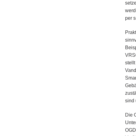
setz
werd
per 
Prak
sinn
Beis
VRSG
stel
Vanda
Smar
Gebä
zust
sind 
Die 
Unter
OGD-