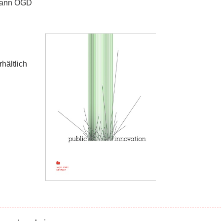
e kann OGD
hältlich