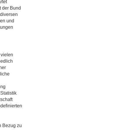
rtet
t der Bund
 diversen
gen und
dungen
vielen
iedlich
her
liche
ung
Statistik
schaft
definierten
in Bezug zu