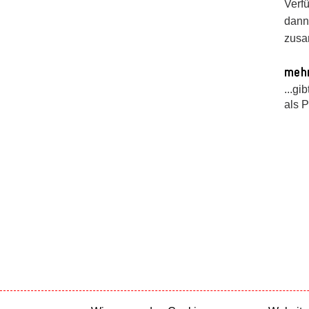
Verfü
dann
zusa
mehr
...gi
als 