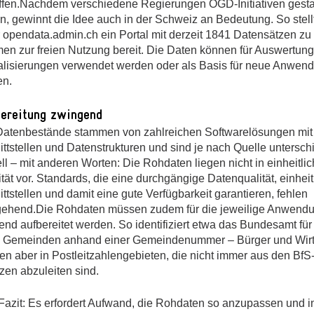
ffen.Nachdem verschiedene Regierungen OGD-Initiativen gesta
n, gewinnt die Idee auch in der Schweiz an Bedeutung. So stell
r opendata.admin.ch ein Portal mit derzeit 1841 Datensätzen zu
en zur freien Nutzung bereit. Die Daten können für Auswertun
alisierungen verwendet werden oder als Basis für neue Anwen
en.
ereitung zwingend
Datenbestände stammen von zahlreichen Softwarelösungen mit 
ttstellen und Datenstrukturen und sind je nach Quelle untersch
ll – mit anderen Worten: Die Rohdaten liegen nicht in einheitlic
tät vor. Standards, die eine durchgängige Datenqualität, einheit
ttstellen und damit eine gute Verfügbarkeit garantieren, fehlen
gehend.Die Rohdaten müssen zudem für die jeweilige Anwend
nd aufbereitet werden. So identifiziert etwa das Bundesamt für 
) Gemeinden anhand einer Gemeindenummer – Bürger und Wirt
n aber in Postleitzahlengebieten, die nicht immer aus den BfS-
zen abzuleiten sind.
Fazit: Es erfordert Aufwand, die Rohdaten so anzupassen und 