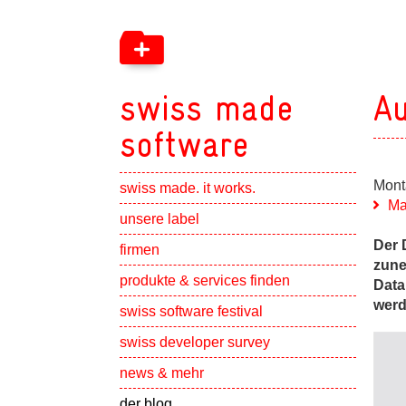
swiss made
Au
software
Mont
swiss made. it works.
Ma
Show subpa
unsere label
Der 
Show subpa
firmen
zune
Show subpa
produkte & services finden
Data
werd
swiss software festival
Show subpa
swiss developer survey
Show subpa
news & mehr
der blog