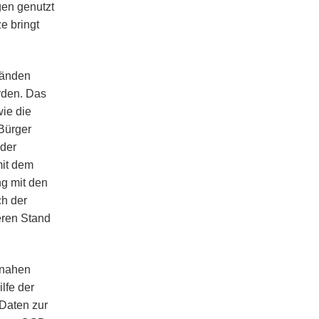
gen genutzt
e bringt
tänden
rden. Das
ie die
Bürger
oder
mit dem
g mit den
ch der
eren Stand
snahen
lfe der
Daten zur