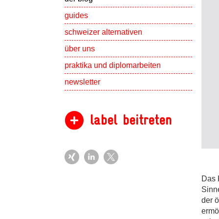
guides
schweizer alternativen
Show subpa
über uns
Show subpa
praktika und diplomarbeiten
newsletter
label beitreten
Das 
Sinne
der 
ermö