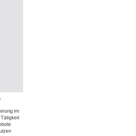
k.
kerung im
 Tätigkeit
ebote
Nutzen