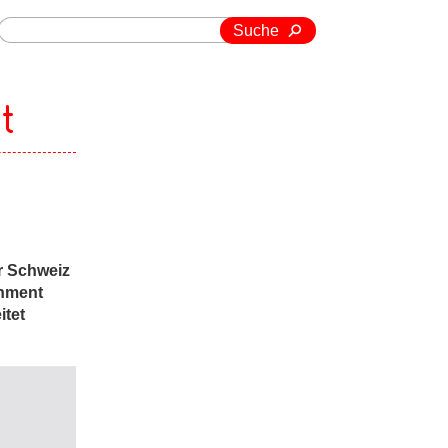
Suche
t
r Schweiz
rnment
itet