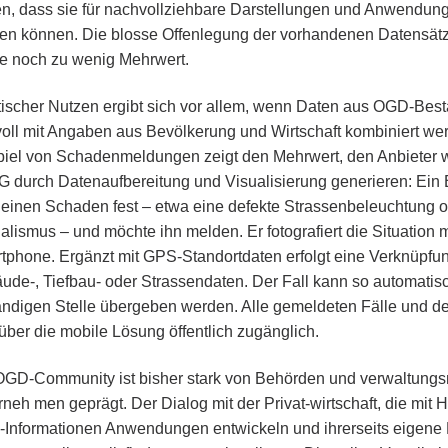
en, dass sie für nachvollziehbare Darstellungen und Anwendun
en können. Die blosse Offenlegung der vorhandenen Datensätz
se noch zu wenig Mehrwert.
tischer Nutzen ergibt sich vor allem, wenn Daten aus OGD-Bes
voll mit Angaben aus Bevölkerung und Wirtschaft kombiniert we
piel von Schadenmeldungen zeigt den Mehrwert, den Anbieter w
 durch Datenaufbereitung und Visualisierung generieren: Ein 
lt einen Schaden fest – etwa eine defekte Strassenbeleuchtung 
lismus – und möchte ihn melden. Er fotografiert die Situation 
tphone. Ergänzt mit GPS-Standortdaten erfolgt eine Verknüpfun
ude-, Tiefbau- oder Strassendaten. Der Fall kann so automatis
ändigen Stelle übergeben werden. Alle gemeldeten Fälle und d
über die mobile Lösung öffentlich zugänglich.
OGD-Community ist bisher stark von Behörden und verwaltung
neh men geprägt. Der Dialog mit der Privat-wirtschaft, die mit Hi
Informationen Anwendungen entwickeln und ihrerseits eigene 