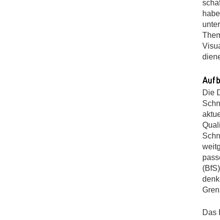
scha
habe
unte
Them
Visu
dien
Aufb
Die 
Schni
aktue
Quali
Schni
weit
passe
(BfS
denke
Gren
Das 