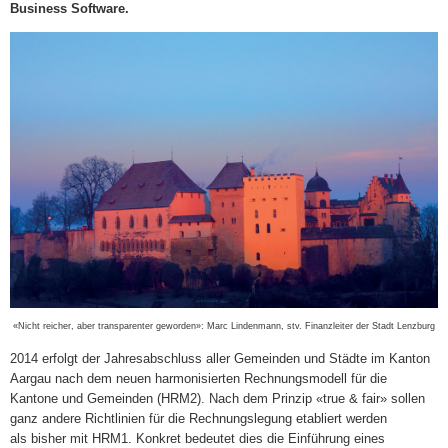
Business Software.
«Nicht reicher, aber transparenter geworden»: Marc Lindenmann, stv. Finanzleiter der Stadt Lenzburg
2014 erfolgt der Jahresabschluss aller Ge
meinden und Städte im Kanton
Aargau
nach dem neuen harmonisierten Rech
nungsmodell für die
Kantone und Gemein
den (HRM2). Nach dem Prinzip «true &
fair» sollen
ganz andere Richtlinien für
die Rechnungslegung etabliert werden
als
bisher mit HRM1. Konkret bedeutet dies
die Einführung eines