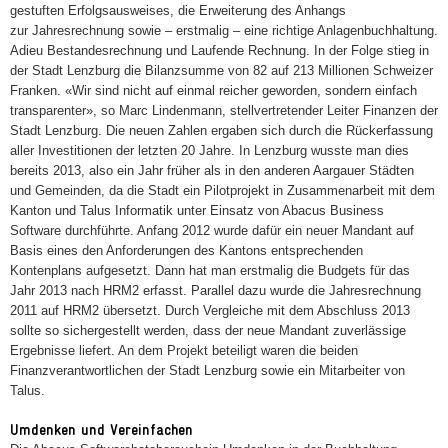
gestuften Erfolgsaus
weises, die Erweiterung des Anhangs
zur
Jahresrechnung sowie – erstmalig – eine
richtige Anlagenbuchhaltung.
Adieu Be
standesrechnung und Laufende Rechnung.
In der Folge stieg in
der Stadt Lenzburg
die Bilanzsumme von 82 auf 213 Millio
nen Schweizer
Franken. «Wir sind nicht
auf einmal reicher geworden, sondern ein
fach
transparenter», so Marc Lindenmann,
stellvertretender Leiter Finanzen der
Stadt
Lenzburg. Die neuen Zahlen ergaben sich
durch die Rückerfassung
aller Investitionen
der letzten 20 Jahre. In Lenzburg wusste
man dies
bereits 2013, also ein Jahr früher
als in den anderen Aargauer Städten
und
Gemeinden, da die Stadt ein Pilotprojekt in
Zusammenarbeit mit dem
Kanton und Talus
Informatik unter Einsatz von Abacus Busi
ness
Software durchführte. Anfang 2012
wurde dafür ein neuer Mandant auf
Basis
eines den Anforderungen des Kantons ent
sprechenden
Kontenplans aufgesetzt. Dann
hat man erstmalig die Budgets für das
Jahr
2013 nach HRM2 erfasst. Parallel dazu
wurde die Jahresrechnung
2011 auf HRM2
übersetzt. Durch Vergleiche mit dem Ab
schluss 2013
sollte so sichergestellt werden,
dass der neue Mandant zuverlässige
Ergeb
nisse liefert. An dem Projekt beteiligt waren
die beiden
Finanzverantwortlichen der Stadt
Lenzburg sowie ein Mitarbeiter von
Talus.
Umdenken und Vereinfachen