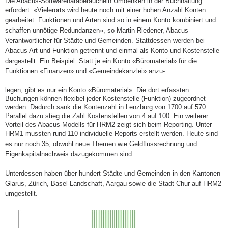
Die Abacus-Softwarehataberauchein Umdenken in der Buchhaltung
erfordert.
«Vielerorts wird heute noch mit einer hohen Anzahl Konten
gearbeitet. Funktionen
und Arten sind so in einem Konto kombiniert und
schaffen unnötige Redundanzen»,
so Martin Riedener, Abacus-
Verantwortlicher für Städte und Gemeinden. Stattdessen werden bei
Abacus Art und Funktion getrennt und einmal als Konto und Kostenstelle
dargestellt. Ein Beispiel: Statt je ein Konto «Büromaterial» für die
Funktionen «Finanzen» und «Gemeindekanzlei» anzu-
legen, gibt es nur ein Konto «Büromaterial». Die dort erfassten
Buchungen können flexibel jeder Kostenstelle (Funktion) zugeordnet
werden. Dadurch sank die Kontenzahl in Lenzburg von 1700 auf 570.
Parallel dazu stieg die Zahl Kostenstellen von 4 auf 100. Ein weiterer
Vorteil des Abacus-Modells für HRM2 zeigt sich beim Reporting. Unter
HRM1 mussten rund 110 individuelle
Reports erstellt werden. Heute sind
es nur noch 35, obwohl neue Themen wie Geldflussrechnung und
Eigenkapitalnachweis dazugekommen sind.
Unterdessen haben über hundert Städte und
Gemeinden in den Kantonen
Glarus, Zürich, Basel-Landschaft, Aargau sowie die Stadt
Chur auf HRM2
umgestellt.