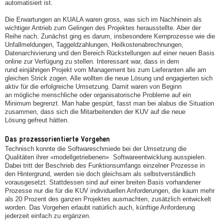
automatisiert ist.
Die Erwartungen an KUALA waren gross, was sich im Nachhinein als
wichtiger Antrieb zum Gelingen des Projektes herausstellte. Aber der
Reihe nach. Zunächst ging es darum, insbesondere Kernprozesse wie die
Unfallmeldungen, Taggeldzahlungen, Heilkostenabrechnungen,
Datenarchivierung und den Bereich Rückstellungen auf einer neuen Basis
online zur Verfügung zu stellen. Interessant war, dass in dem
rund einjährigen Projekt vom Management bis zum Lieferanten alle am
gleichen Strick zogen. Alle wollten die neue Lösung und engagierten sich
aktiv für die erfolgreiche Umsetzung. Damit waren von Beginn
an mögliche menschliche oder organisatorische Probleme auf ein
Minimum begrenzt. Man habe gespürt, fasst man bei alabus die Situation
zusammen, dass sich die Mitarbeitenden der KUV auf die neue
Lösung gefreut hätten.
Das prozessorientierte Vorgehen
Technisch konnte die Softwareschmiede bei der Umsetzung die
Qualitäten ihrer «modellgetriebenen» Softwareentwicklung ausspielen.
Dabei tritt der Beschrieb des Funktionsumfangs einzelner Prozesse in
den Hintergrund, werden sie doch gleichsam als selbstverständlich
vorausgesetzt. Stattdessen sind auf einer breiten Basis vorhandener
Prozesse nur die für die KUV individuellen Anforderungen, die kaum mehr
als 20 Prozent des ganzen Projektes ausmachten, zusätzlich entwickelt
worden. Das Vorgehen erlaubt natürlich auch, künftige Anforderung
jederzeit einfach zu ergänzen.