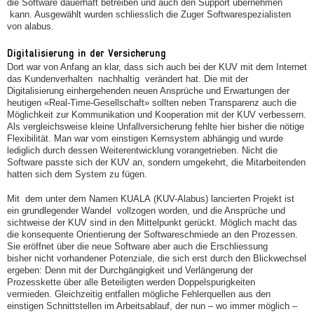
die Software dauerhaft betreiben und auch den Support übernehmen
kann. Ausgewählt wurden schliesslich die Zuger Softwarespezialisten
von alabus.
Digitalisierung in der Versicherung
Dort war von Anfang an klar, dass sich auch bei der KUV mit dem Internet
das Kundenverhalten nachhaltig verändert hat. Die mit der
Digitalisierung einhergehenden neuen Ansprüche und Erwartungen der
heutigen «Real-Time-Gesellschaft» sollten neben Transparenz auch die
Möglichkeit zur Kommunikation und Kooperation mit der KUV verbessern.
Als vergleichsweise kleine Unfallversicherung fehlte hier bisher die nötige
Flexibilität. Man war vom einstigen Kernsystem abhängig und wurde
lediglich durch dessen Weiterentwicklung vorangetrieben. Nicht die
Software passte sich der KUV an, sondern umgekehrt, die Mitarbeitenden
hatten sich dem System zu fügen.
Mit dem unter dem Namen KUALA (KUV-Alabus) lancierten Projekt ist
ein grundlegender Wandel vollzogen worden, und die Ansprüche und
sichtweise der KUV sind in den Mittelpunkt gerückt. Möglich macht das
die konsequente Orientierung der Softwareschmiede an den Prozessen.
Sie eröffnet über die neue Software aber auch die Erschliessung
bisher nicht vorhandener Potenziale, die sich erst durch den Blickwechsel
ergeben: Denn mit der Durchgängigkeit und Verlängerung der
Prozesskette über alle Beteiligten werden Doppelspurigkeiten
vermieden. Gleichzeitig entfallen mögliche Fehlerquellen aus den
einstigen Schnittstellen im Arbeitsablauf, der nun – wo immer möglich –