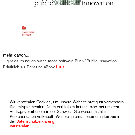
mehr davon...
...gibt es im neuen swiss-made-software-Buch "Public Innovation".
hier
Erhältlich als Print und eBook
.
Wir verwenden Cookies, um unsere Website stetig zu verbessern.
Medien Partner
Online Partner
Die entsprechenden Daten verbleiben bei uns bzw. bei unseren
Auftragsverarbeitern in der Schweiz. Sie werden nicht mit
Personendaten verknüpft. Weitere Informationen erhalten Sie in
copyright © 2026 by swiss made software gmbh, Switzerland - all rights reserved.
der
Datenschutzerklärung
.
Verstanden