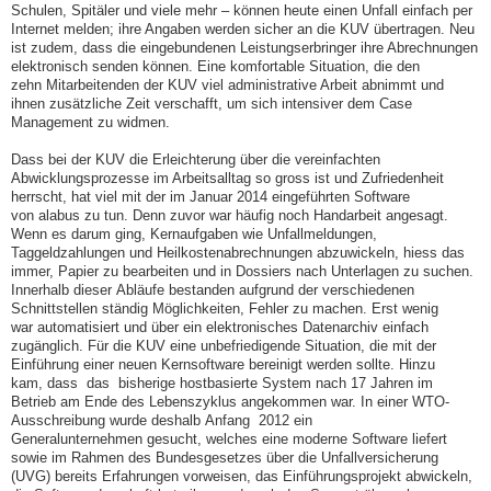
Schulen, Spitäler und viele mehr – können heute einen Unfall einfach per
Internet melden; ihre Angaben werden sicher an die KUV übertragen. Neu
ist zudem, dass die eingebundenen Leistungserbringer ihre Abrechnungen
elektronisch senden können. Eine komfortable Situation, die den
zehn Mitarbeitenden der KUV viel administrative Arbeit abnimmt und
ihnen zusätzliche Zeit verschafft, um sich intensiver dem Case
Management zu widmen.
Dass bei der KUV die Erleichterung über die vereinfachten
Abwicklungsprozesse im Arbeitsalltag so gross ist und Zufriedenheit
herrscht, hat viel mit der im Januar 2014 eingeführten Software
von alabus zu tun. Denn zuvor war häufig noch Handarbeit angesagt.
Wenn es darum ging, Kernaufgaben wie Unfallmeldungen,
Taggeldzahlungen und Heilkostenabrechnungen abzuwickeln, hiess das
immer, Papier zu bearbeiten und in Dossiers nach Unterlagen zu suchen.
Innerhalb dieser Abläufe bestanden aufgrund der verschiedenen
Schnittstellen ständig Möglichkeiten, Fehler zu machen. Erst wenig
war automatisiert und über ein elektronisches Datenarchiv einfach
zugänglich. Für die KUV eine unbefriedigende Situation, die mit der
Einführung einer neuen Kernsoftware bereinigt werden sollte. Hinzu
kam, dass das bisherige hostbasierte System nach 17 Jahren im
Betrieb am Ende des Lebenszyklus angekommen war. In einer WTO-
Ausschreibung wurde deshalb Anfang 2012 ein
Generalunternehmen gesucht, welches eine moderne Software liefert
sowie im Rahmen des Bundesgesetzes über die Unfallversicherung
(UVG) bereits Erfahrungen vorweisen, das Einführungsprojekt abwickeln,