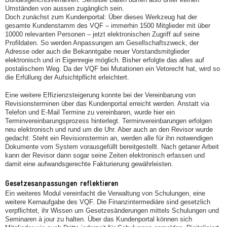
Umständen von aussen zugänglich sein.
Doch zunächst zum Kundenportal: Über dieses Werkzeug hat der
gesamte Kundenstamm des VQF – immerhin 1500 Mitglieder mit über
10000 relevanten Personen – jetzt elektronischen Zugriff auf seine
Profildaten. So werden Anpassungen am Gesellschaftszweck, der
Adresse oder auch die Bekanntgabe neuer Vorstandsmitglieder
elektronisch und in Eigenregie möglich. Bisher erfolgte das alles auf
postalischem Weg. Da der VQF bei Mutationen ein Vetorecht hat, wird so
die Erfüllung der Aufsichtpflicht erleichtert.
Eine weitere Effizienzsteigerung konnte bei der Vereinbarung von
Revisionsterminen über das Kundenportal erreicht werden. Anstatt via
Telefon und E-Mail Termine zu vereinbaren, wurde hier ein
Terminvereinbarungsprozess hinterlegt. Terminvereinbarungen erfolgen
neu elektronisch und rund um die Uhr. Aber auch an den Revisor wurde
gedacht: Steht ein Revisionstermin an, werden alle für ihn notwendigen
Dokumente vom System vorausgefüllt bereitgestellt. Nach getaner Arbeit
kann der Revisor dann sogar seine Zeiten elektronisch erfassen und
damit eine aufwandsgerechte Fakturierung gewährleisten.
Gesetzesanpassungen reflektieren
Ein weiteres Modul vereinfacht die Verwaltung von Schulungen, eine
weitere Kernaufgabe des VQF. Die Finanzintermediäre sind gesetzlich
verpflichtet, ihr Wissen um Gesetzesänderungen mittels Schulungen und
Seminaren à jour zu halten. Über das Kundenportal können sich