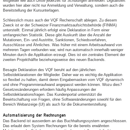
Mitglieder wie auch Dritte jederzeit für Schulungen anmelden. Digitalisiert
wurden hier aber nicht nur Anmeldung und Verwaltung, sondern auch die
Bereitstellung der Kursunterlagen.
Schliesslich muss auch der VQF Rechenschaft ablegen. Zu diesem
Zweck ist er der Schweizer Finanzmarktsaufsichtsbehörde (FINMA)
unterstellt. Einmal jährlich erfolgt eine Deklaration in Form einer
umfangreichen Statistik. Diese gibt Auskunft über die Anzahl der
Mutationen, Ein- und Austritte, Sanktionen, Schiedsverfahren,
Ausschlüsse und Ähnliches. Was früher mit einem Arbeitsaufwand von
mehreren Tagen verbunden war, wird nun automatisch innerhalb weniger
Minuten durch die Applikation erzeugt. Dies ist ein zentrales Element der
zweiten Projekthälfte beziehungsweise des neuen Backends.
Besagte Deklaration des VQF beruht auf den jährlichen
Selbstdeklarationen der Mitglieder. Daher war es wichtig die Applikation
so flexibel zu halten, damit deren Eingabemasken vom VQF dynamisch
und ohne Programmieraufwand angepasst werden können. Wozu dies?
Gesetzesänderungen erfordern häufig Anpassungen der
Selbstdeklarationsfragen. Das Kundenportal unterstützt die
Bewirtschaftung von Fragen, ohne Softwareänderungen sowohl für den
Bereich Webanzeige (UI) als auch für die Dokumenterstellung.
Automatisierung der Rechnungen
Das Backend ist ausserdem an das Buchhaltungssystem angeschlossen.
Das erlaubt dem System Rechnungen für die bereits erwähnten