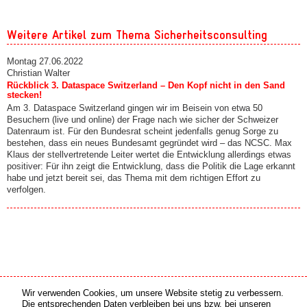
Weitere Artikel zum Thema Sicherheitsconsulting
Montag 27.06.2022
Christian Walter
Rückblick 3. Dataspace Switzerland – Den Kopf nicht in den Sand
stecken!
Am 3. Dataspace Switzerland gingen wir im Beisein von etwa 50
Besuchern (live und online) der Frage nach wie sicher der Schweizer
Datenraum ist. Für den Bundesrat scheint jedenfalls genug Sorge zu
bestehen, dass ein neues Bundesamt gegründet wird – das NCSC. Max
Klaus der stellvertretende Leiter wertet die Entwicklung allerdings etwas
positiver: Für ihn zeigt die Entwicklung, dass die Politik die Lage erkannt
habe und jetzt bereit sei, das Thema mit dem richtigen Effort zu
verfolgen.
Wir verwenden Cookies, um unsere Website stetig zu verbessern.
Medien Partner
Online Partner
Die entsprechenden Daten verbleiben bei uns bzw. bei unseren