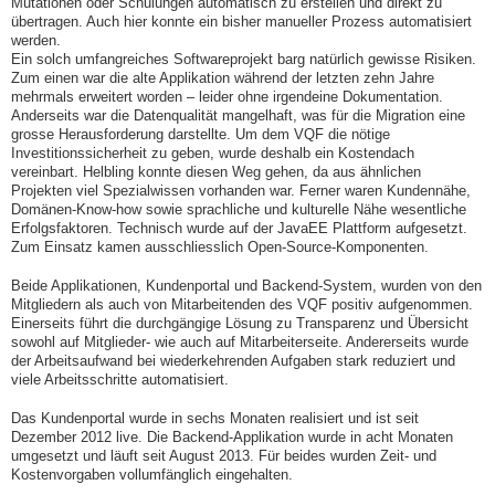
Mutationen oder Schulungen automatisch zu erstellen und direkt zu
übertragen. Auch hier konnte ein bisher manueller Prozess automatisiert
werden.
Ein solch umfangreiches Softwareprojekt barg natürlich gewisse Risiken.
Zum einen war die alte Applikation während der letzten zehn Jahre
mehrmals erweitert worden – leider ohne irgendeine Dokumentation.
Anderseits war die Datenqualität mangelhaft, was für die Migration eine
grosse Herausforderung darstellte. Um dem VQF die nötige
Investitionssicherheit zu geben, wurde deshalb ein Kostendach
vereinbart. Helbling konnte diesen Weg gehen, da aus ähnlichen
Projekten viel Spezialwissen vorhanden war. Ferner waren Kundennähe,
Domänen-Know-how sowie sprachliche und kulturelle Nähe wesentliche
Erfolgsfaktoren. Technisch wurde auf der JavaEE Plattform aufgesetzt.
Zum Einsatz kamen ausschliesslich Open-Source-Komponenten.
Beide Applikationen, Kundenportal und Backend-System, wurden von den
Mitgliedern als auch von Mitarbeitenden des VQF positiv aufgenommen.
Einerseits führt die durchgängige Lösung zu Transparenz und Übersicht
sowohl auf Mitglieder- wie auch auf Mitarbeiterseite. Andererseits wurde
der Arbeitsaufwand bei wiederkehrenden Aufgaben stark reduziert und
viele Arbeitsschritte automatisiert.
Das Kundenportal wurde in sechs Monaten realisiert und ist seit
Dezember 2012 live. Die Backend-Applikation wurde in acht Monaten
umgesetzt und läuft seit August 2013. Für beides wurden Zeit- und
Kostenvorgaben vollumfänglich eingehalten.