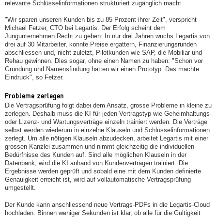
relevante Schlüsselinformationen strukturiert zugänglich macht.
"Wir sparen unseren Kunden bis zu 85 Prozent ihrer Zeit", verspricht
Michael Fetzer, CTO bei Legartis. Der Erfolg scheint dem
Jungunternehmen Recht zu geben: In nur drei Jahren wuchs Legartis von
drei auf 30 Mitarbeiter, konnte Preise ergattern, Finanzierungsrunden
abschliessen und, nicht zuletzt, Pilotkunden wie SAP, die Mobiliar und
Rehau gewinnen. Dies sogar, ohne einen Namen zu haben: "Schon vor
Gründung und Namensfindung hatten wir einen Prototyp. Das machte
Eindruck", so Fetzer.
Probleme zerlegen
Die Vertragsprüfung folgt dabei dem Ansatz, grosse Probleme in kleine zu
zerlegen. Deshalb muss die KI für jeden Vertragstyp wie Geheimhaltungs-
oder Lizenz- und Wartungsverträge einzeln trainiert werden. Die Verträge
selbst werden wiederum in einzelne Klauseln und Schlüsselinformationen
zerlegt. Um alle nötigen Klauseln abzudecken, arbeitet Legartis mit einer
grossen Kanzlei zusammen und nimmt gleichzeitig die individuellen
Bedürfnisse des Kunden auf. Sind alle möglichen Klauseln in der
Datenbank, wird die KI anhand von Kundenverträgen trainiert. Die
Ergebnisse werden geprüft und sobald eine mit dem Kunden definierte
Genauigkeit erreicht ist, wird auf vollautomatische Vertragsprüfung
umgestellt.
Der Kunde kann anschliessend neue Vertrags-PDFs in die Legartis-Cloud
hochladen. Binnen weniger Sekunden ist klar, ob alle für die Gültigkeit