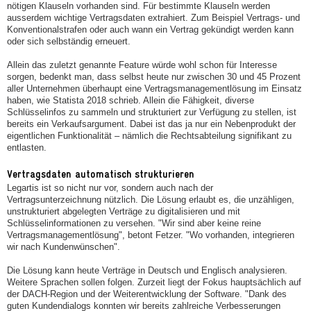
nötigen Klauseln vorhanden sind. Für bestimmte Klauseln werden
ausserdem wichtige Vertragsdaten extrahiert. Zum Beispiel Vertrags- und
Konventionalstrafen oder auch wann ein Vertrag gekündigt werden kann
oder sich selbständig erneuert.
Allein das zuletzt genannte Feature würde wohl schon für Interesse
sorgen, bedenkt man, dass selbst heute nur zwischen 30 und 45 Prozent
aller Unternehmen überhaupt eine Vertragsmanagementlösung im Einsatz
haben, wie Statista 2018 schrieb. Allein die Fähigkeit, diverse
Schlüsselinfos zu sammeln und strukturiert zur Verfügung zu stellen, ist
bereits ein Verkaufsargument. Dabei ist das ja nur ein Nebenprodukt der
eigentlichen Funktionalität – nämlich die Rechtsabteilung signifikant zu
entlasten.
Vertragsdaten automatisch strukturieren
Legartis ist so nicht nur vor, sondern auch nach der
Vertragsunterzeichnung nützlich. Die Lösung erlaubt es, die unzähligen,
unstrukturiert abgelegten Verträge zu digitalisieren und mit
Schlüsselinformationen zu versehen. "Wir sind aber keine reine
Vertragsmanagementlösung", betont Fetzer. "Wo vorhanden, integrieren
wir nach Kundenwünschen".
Die Lösung kann heute Verträge in Deutsch und Englisch analysieren.
Weitere Sprachen sollen folgen. Zurzeit liegt der Fokus hauptsächlich auf
der DACH-­Region und der Weiterentwicklung der Software. "Dank des
guten Kundendialogs konnten wir bereits zahlreiche Verbesserungen