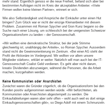
mehr stand. Eigentlich genoss er die neue Freiheit, befand sich aber bei
bestimmten Aufträgen nicht im Kreis der akzeptablen Anbieter. «Viele
Firmen wollen keine kleinen Partner», erinnert er sich.
Wie also Selbständigkeit und Ansprüche der Einkäufer unter einen Hut
bringen? Zum Glück war er nicht der einzige Kleinanbieter mit diesem
Problem. Zusammen mit Roman Spycher und Gion Kunz begann so die
Suche nach einer Lösung, um schliesslich bei der ureigensten Schweizer
Organisationsform zu landen – der Genossenschaft.
«Wir wollten eine demokratische Struktur, bei der jede Stimme
gleichwertig ist, unabhängig der Anteile», so Roman Spycher. Ausserdem
stand nicht die Gewinnorientierung im Zentrum. «Bei einer AG steht der
Profit der Aktionäre im Vordergrund. Wir wollten vor allem unsere
Mitglieder stärken», erklärt er weiter. Natürlich will man auch bei der IT-
Genossenschaft Coalist Geld verdienen. Es geht aber nicht darum,
kreativ Dividenden abzuzweigen, während die Personen, die die Arbeit
machen, kurzgehalten werden.
Keine Kommunisten oder Anarchisten
Zunächst waren die Gründer zögerlich, ob die Organisationsform bei den
Kunden positiv aufgenommen werden würde. «Wir befürchteten, als
Kommunisten oder Anarchisten abgestempelt zu werden. Die
Einkaufabteilungen waren aber sehr offen – wohl auch weil es dort einige
Einkaufsgenossenschaften gibt», so Diego Adolf mit einem Schmunzeln.