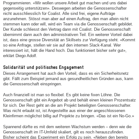
Programmieren. «Wir wollen unsere Arbeit gut machen und uns dabei
gegenseitig unterstützen». Deswegen arbeiten die Genossenschafter
nicht ausschliesslich für Coalist. Alle sind frei, eigene Aufträge
anzunehmen. Stösst man aber auf einen Auftrag, den man allein nicht
stemmen kann oder will, wird ein Team via die Genossenschaft gebildet.
Der Kunde schliesst den Vertrag dann mit Coalist. Die Genossenschaft
übernimmt dann auch den administrativen Teil. Ein weiterer Vorteil dabei
ist, dass eine grosse Diversität an Skillsets zur Verfügung steht. «Kommt
so eine Anfrage, stellen wir sie auf den internen Slack-Kanal. Wer
interessiert ist, hält die Hand hoch. Das funktioniert bisher sehr gut»,
erklärt Diego Adolf.
Solidarität und politisches Engagement
Dieses Arrangement hat auch den Vorteil, dass es ein Sicherheitsnetz
gibt. Fällt zum Beispiel jemand aus gesundheitlichen Gründen aus, kann
die Genossenschaft einspringen.
Auch finanziell ist man so flexibel. Es gibt keine fixen Löhne. Die
Genossenschaft gibt ein Angebot ab und behält einen kleinen Prozentsatz
für sich. Der Rest geht an die am Projekt beteiligten Genossenschafter.
Was nicht erlaubt ist, ist Angestellte aus einer der angeschlossenen
Kleinfirmen möglichst billig auf Projekte zu bringen. «Das ist ein No-Go.»
Spannend dürfte es mit dem weiteren Wachstum werden – denn wie die
Genossenschaft im IT-Umfeld skaliert, gilt es noch herauszufinden.
Bisher scheint das Experiment ein Erfolg zu sein. «Neben den bereits