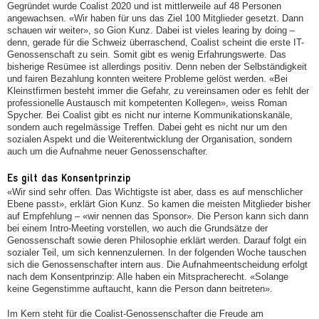
Gegründet wurde Coalist 2020 und ist mittlerweile auf 48 Personen
angewachsen. «Wir haben für uns das Ziel 100 Mitglieder gesetzt. Dann
schauen wir weiter», so Gion Kunz. Dabei ist vieles learing by doing –
denn, gerade für die Schweiz überraschend, Coalist scheint die erste IT-
Genossenschaft zu sein. Somit gibt es wenig Erfahrungswerte. Das
bisherige Resümee ist allerdings positiv. Denn neben der Selbständigkeit
und fairen Bezahlung konnten weitere Probleme gelöst werden. «Bei
Kleinstfirmen besteht immer die Gefahr, zu vereinsamen oder es fehlt der
professionelle Austausch mit kompetenten Kollegen», weiss Roman
Spycher. Bei Coalist gibt es nicht nur interne Kommunikationskanäle,
sondern auch regelmässige Treffen. Dabei geht es nicht nur um den
sozialen Aspekt und die Weiterentwicklung der Organisation, sondern
auch um die Aufnahme neuer Genossenschafter.
Es gilt das Konsentprinzip
«Wir sind sehr offen. Das Wichtigste ist aber, dass es auf menschlicher
Ebene passt», erklärt Gion Kunz. So kamen die meisten Mitglieder bisher
auf Empfehlung – «wir nennen das Sponsor». Die Person kann sich dann
bei einem Intro-­Meeting vorstellen, wo auch die Grundsätze der
Genossenschaft sowie deren Philosophie erklärt werden. Darauf folgt ein
sozialer Teil, um sich kennenzulernen. In der folgenden Woche tauschen
sich die Genossenschafter intern aus. Die Aufnahmeentscheidung erfolgt
nach dem Konsentprinzip: Alle haben ein Mitspracherecht. «Solange
keine Gegenstimme auftaucht, kann die Person dann beitreten».
Im Kern steht für die Coalist-Genossenschafter die Freude am