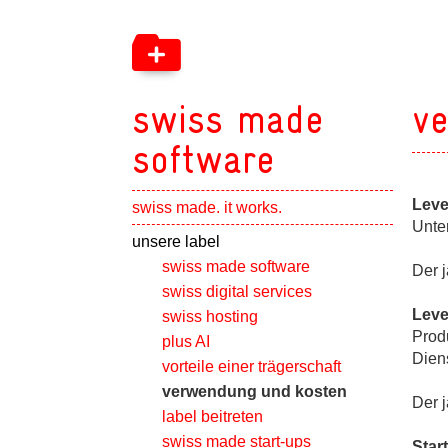
swiss made
v
software
Leve
swiss made. it works.
Unte
Show subpa
unsere label
swiss made software
Der 
swiss digital services
Leve
swiss hosting
Prod
plus AI
Dien
vorteile einer trägerschaft
verwendung und kosten
Der 
label beitreten
swiss made start-ups
Star