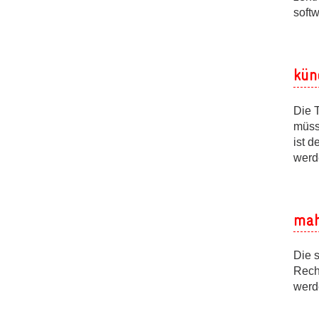
softw
kün
Die T
müss
ist d
werde
mah
Die 
Rech
werd