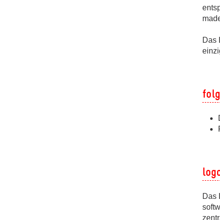
ents
made
Das 
einz
fol
log
Das 
softw
zent