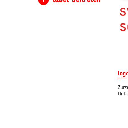
log
Zurze
Deta