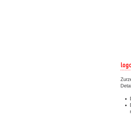
log
Zurz
Deta