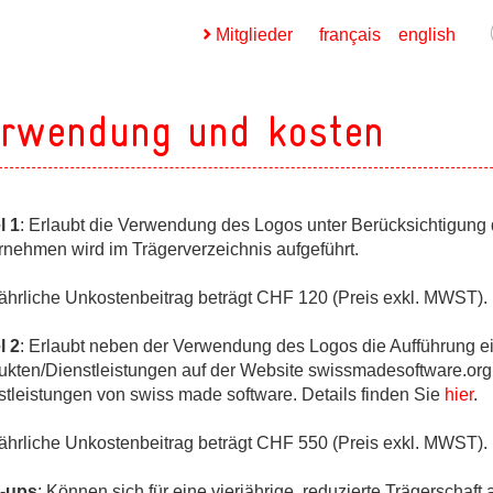
Mitglieder
français
english
erwendung und kosten
l 1
: Erlaubt die Verwendung des Logos unter Berücksichtigung
rnehmen wird im Trägerverzeichnis aufgeführt.
ges
jährliche Unkostenbeitrag beträgt CHF 120 (Preis exkl. MWST).
l 2
: Erlaubt neben der Verwendung des Logos die Aufführung 
ukten/Dienstleistungen auf der Website swissmadesoftware.org 
stleistungen von swiss made software. Details finden Sie
hier
.
jährliche Unkostenbeitrag beträgt CHF 550 (Preis exkl. MWST).
t-ups
: Können sich für eine vierjährige, reduzierte Trägerschaft