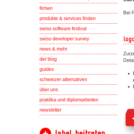
Show subpa
firmen
Bei F
Show subpa
produkte & services finden
swiss software festival
log
Show subpa
swiss developer survey
Show subpa
news & mehr
Zurz
der blog
Deta
guides
schweizer alternativen
Show subpa
über uns
Show subpa
praktika und diplomarbeiten
newsletter
label beitreten