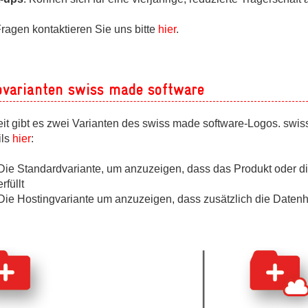
ges
ragen kontaktieren Sie uns bitte
hier
.
ges
ovarianten swiss made software
ges
ges
eit gibt es zwei Varianten des swiss made software-Logos. swi
ils
hier
:
Die Standardvariante, um anzuzeigen, dass das Produkt oder di
erfüllt
Die Hostingvariante um anzuzeigen, dass zusätzlich die Datenha
ges
ges