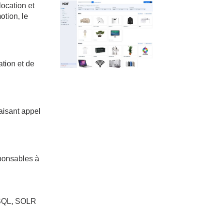
location et
otion, le
ation et de
faisant appel
sponsables à
eSQL, SOLR