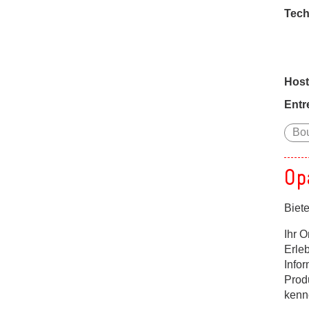
Tech
Host
Entr
Bou
Op
Biet
Ihr O
Erle
Infor
Prod
kenn