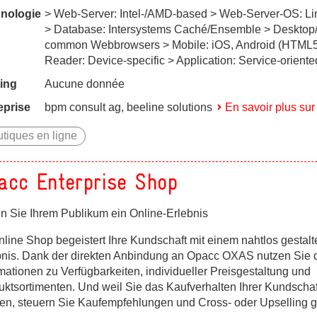
nologie
> Web-Server: Intel-/AMD-based > Web-Server-OS: L
> Database: Intersystems Caché/Ensemble > Desktop/T
common Webbrowsers > Mobile: iOS, Android (HTML5
Reader: Device-specific > Application: Service-oriente
ing
Aucune donnée
eprise
bpm consult ag, beeline solutions
En savoir plus sur 
tiques en ligne
acc Enterprise Shop
en Sie Ihrem Publikum ein Online-Erlebnis
nline Shop begeistert Ihre Kundschaft mit einem nahtlos gestalt
bnis. Dank der direkten Anbindung an Opacc OXAS nutzen Sie 
mationen zu Verfügbarkeiten, individueller Preisgestaltung und
uktsortimenten. Und weil Sie das Kaufverhalten Ihrer Kundscha
en, steuern Sie Kaufempfehlungen und Cross- oder Upselling ga