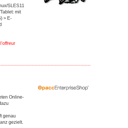
inux/SLES11
ablet: mit
) > E-
d
l'offreur
eten Online-
dazu
ft genau
nz gezielt.