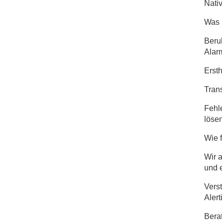
Nati
Was 
Beru
Alar
Ersth
Tran
Fehl
lösen
Wie f
Wir 
und e
Vers
Aler
Berat