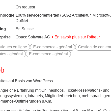
On request
nologie
100% serviceorientierten (SOA) Architektur, Microsof
DotNet
ing
En Suisse
eprise
Opacc Software AG
En savoir plus sur l'offreur
tiques en ligne
E-commerce - général
Gestion de contenu
tes - général
E-commerce - général
eb
ites auf Basis von WordPress.
ngreiche Erfahrung mit Onlineshops, Ticket-Reservations- und
ungssystemen, Intranets, Mitgliederbereichen, mehrsprachigen
ormance-Optimierungen u.v.m.
so grosse Erfahrung im Tourismus (Feratel Silber Partner), Out