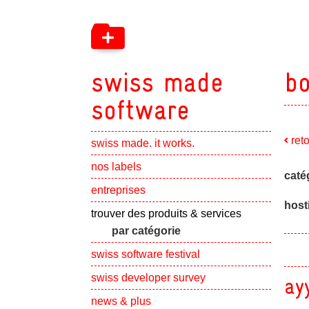
swiss made
bo
software
ret
swiss made. it works.
Show subpa
nos labels
caté
Show subpa
entreprises
host
Show subpa
trouver des produits & services
par catégorie
swiss software festival
Show subpa
swiss developer survey
ay
Show subpa
news & plus