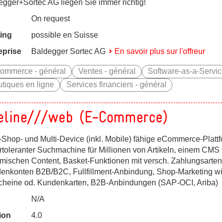
egger+Sortec AG liegen Sie immer richtig!
On request
ing
possible en Suisse
eprise
Baldegger Sortec AG
En savoir plus sur l'offreur
ommerce - général
Ventes - général
Software-as-a-Servi
tiques en ligne
Services financiers - général
eline///web (E-Commerce)
-Shop- und Multi-Device (inkl. Mobile) fähige eCommerce-Plattf
rtoleranter Suchmachine für Millionen von Artikeln, einem CMS 
mischen Content, Basket-Funktionen mit versch. Zahlungsarten
enkonten B2B/B2C, Fullfillment-Anbindung, Shop-Marketing wie
cheine od. Kundenkarten, B2B-Anbindungen (SAP-OCI, Ariba)
N/A
ion
4.0