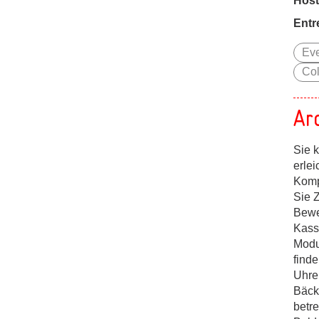
Host
Entr
Ev
Col
Ar
Sie 
erlei
Komp
Sie Z
Bewe
Kass
Modu
finde
Uhre
Bäck
betr