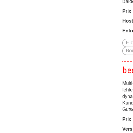
Bald
Prix
Host
Entr
E-c
Bou
be
Multi
fehle
dyna
Kund
Guts
Prix
Vers