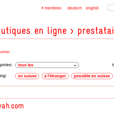
membres
deutsch
english
utiques en ligne > prestata
ourner
ges
gories:
t
ges
ing:
en suisse
a l'étranger
possible en suisse
ges
ges
yah.com
ges