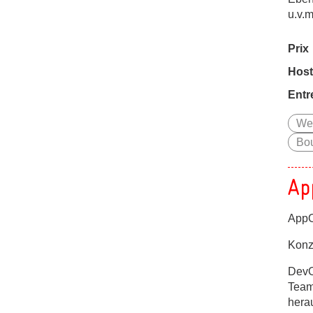
u.v.m
Prix
Host
Entr
Web
Bou
Ap
AppO
Konze
DevO
Team
hera