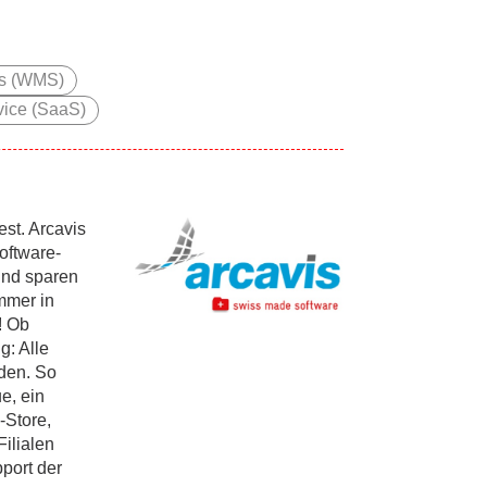
ts (WMS)
vice (SaaS)
st. Arcavis
Software-
und sparen
immer in
! Ob
g: Alle
den. So
e, ein
-Store,
ilialen
port der