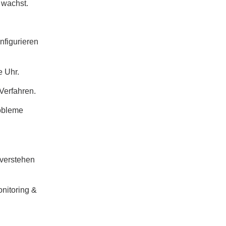
 wachst.
figurieren
e Uhr.
Verfahren.
robleme
verstehen
onitoring &