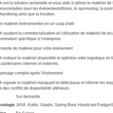
 est la solution sectorielle et vous aide à utiliser le matériel de 
onsommation pour les événements/foires, le sponsoring, la prom
andising ainsi que la location.
le matériel événementiel en un coup d'œil
ges
 soutient la commercialisation et l'utilisation de matériel de loc
mmation spécifique à l'entreprise.
ges
ande de matériel pour votre événement
 indique le matériel disponible et optimise votre logistique en 
 partenaires internes et externes.
eposage complet après l'événement
h signale le matériel manquant et défectueux et informe les re
 des conflits de disponibilité ultérieurs.
Sur demande
nologie
JAVA, Kotlin, Vaadin, Spring Boot, Hazelcast Postgr