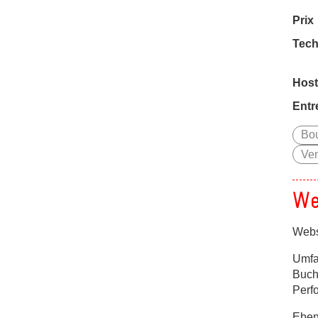
Prix
Tech
Host
Entr
Bou
Ven
W
Webs
Umfa
Buch
Perf
Eben