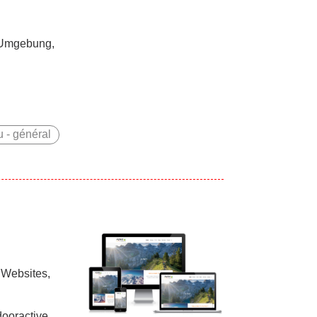
t-Umgebung,
 - général
 Websites,
dooractive