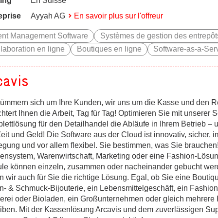
ing
En Suisse
eprise
Ayyah AG
En savoir plus sur l'offreur
ent Management Software
Systèmes de gestion des entrepô
laboration en ligne
Boutiques en ligne
Software-as-a-Ser
cavis
kümmern sich um Ihre Kunden, wir uns um die Kasse und den Re
chtert Ihnen die Arbeit, Tag für Tag! Optimieren Sie mit unserer 
lettlösung für den Detailhandel die Abläufe in Ihrem Betrieb – 
eit und Geld! Die Software aus der Cloud ist innovativ, sicher, 
gung und vor allem flexibel. Sie bestimmen, was Sie brauchen
ensystem, Warenwirtschaft, Marketing oder eine Fashion-Lösun
le können einzeln, zusammen oder nacheinander gebucht wer
n wir auch für Sie die richtige Lösung. Egal, ob Sie eine Boutiqu
n- & Schmuck-Bijouterie, ein Lebensmittelgeschäft, ein Fashion
erei oder Bioladen, ein Großunternehmen oder gleich mehrere F
eiben. Mit der Kassenlösung Arcavis und dem zuverlässigen Sup