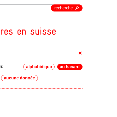
recherche
ires en suisse
+
ri:
alphabétique
au hasard
aucune donnée