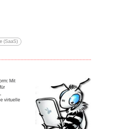
ce (SaaS)
orm: Mit
für
,
 virtuelle