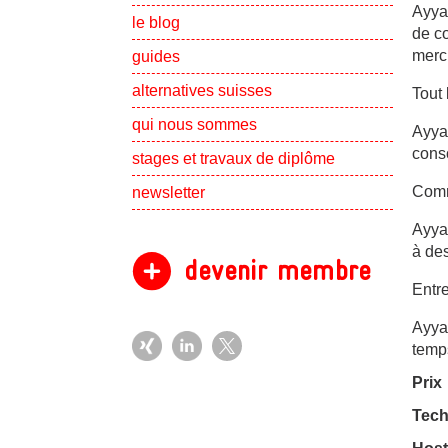
Ayyah
le blog
de c
merch
guides
alternatives suisses
Tout 
Show subpa
qui nous sommes
Ayyah
conso
Show subpa
stages et travaux de diplôme
Comm
newsletter
Ayyah
à des
devenir membre
Entr
Ayya
temps
Prix
Tech