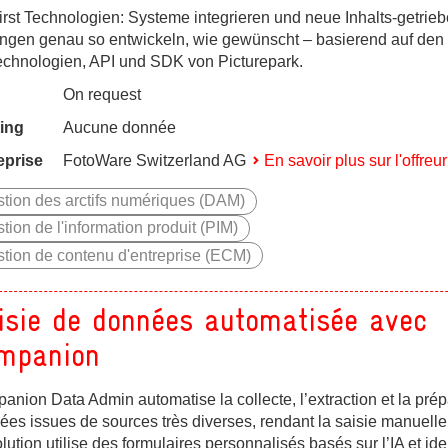
irst Technologien: Systeme integrieren und neue Inhalts-getrie
ngen genau so entwickeln, wie gewünscht – basierend auf den s
Technologien, API und SDK von Picturepark.
On request
ing
Aucune donnée
eprise
FotoWare Switzerland AG
En savoir plus sur l'offreur
tion des arctifs numériques (DAM)
tion de l'information produit (PIM)
tion de contenu d'entreprise (ECM)
isie de données automatisée avec
mpanion
nion Data Admin automatise la collecte, l’extraction et la prép
es issues de sources très diverses, rendant la saisie manuelle
lution utilise des formulaires personnalisés basés sur l’IA et ide