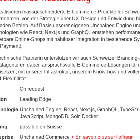
realisieren massgeschneiderte E-Commerce-Projekte für Schwe
rnehmen, von der Strategie über UX-Design und Entwicklung b
enden Betrieb. Auf Basis unserer eigenen Unchained Engine u
nologien wie React, Next.js und GraphQL entstehen performant
ierbare Online-Shops mit nahtloser Integration in bestehende S
 Payment).
technische Partnerin unterstützen wir auch Schweizer Branding-
talagenturen dabei, anspruchsvolle E-Commerce-Lösungen für 
setzen, mit unserer Infrastruktur, unserem Know-how und voller
-Flexibilität.
On request
ion
Leading Edge
nologie
Unchained Engine, React, Next.js, GraphQL, TypeScri
JavaScript, MongoDB, Solr, Docker
ing
possible en Suisse
eprise
Unchained Commerce
En savoir plus sur l'offreur