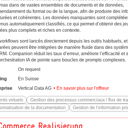
mas dans de vastes ensembles de documents et de données,
pendamment du format ou de la langue, afin de produire des inf
cturées et cohérentes. Les données manquantes sont complétées
nus automatiquement classifiés, ce qui permet d’obtenir des je
ées plus complets et riches en contexte.
orkflows sont lancés directement depuis les outils habituels, e
arées peuvent être intégrées de manière fluide dans des systè
M. Companion réduit les taux d’erreur, améliore l’efficacité et 
orchestration IA de pointe sans boucles de prompts complexes.
On request
ing
En Suisse
eprise
Vertical Data AG
En savoir plus sur l'offreur
nts virtuels
Gestion des processus commerciaux / flux de tra
omatisation de la documentation
Gestion de l'information pro
Commerce Realisierung