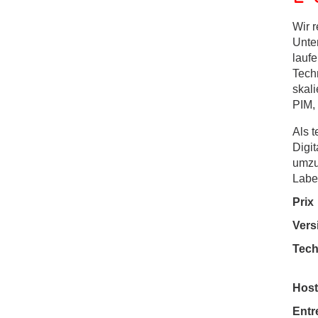
Wir 
Unte
lauf
Tech
skal
PIM,
Als 
Digi
umzu
Label
Prix
Vers
Tech
Host
Entr