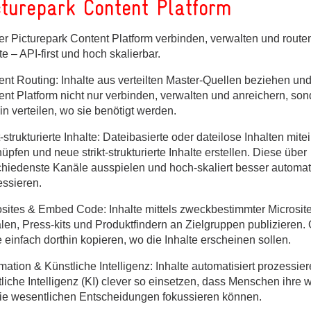
cturepark Content Platform
er Picturepark Content Platform verbinden, verwalten und routen
te – API-first und hoch skalierbar.
nt Routing: Inhalte aus verteilten Master-Quellen beziehen und 
ges
ent Platform nicht nur verbinden, verwalten und anreichern, so
ges
in verteilen, wo sie benötigt werden.
t-strukturierte Inhalte: Dateibasierte oder dateilose Inhalten mit
üpfen und neue strikt-strukturierte Inhalte erstellen. Diese über
chiedenste Kanäle ausspielen und hoch-skaliert besser automat
essieren.
osites & Embed Code: Inhalte mittels zweckbestimmter Microsit
alen, Press-kits und Produktfindern an Zielgruppen publizieren
einfach dorthin kopieren, wo die Inhalte erscheinen sollen.
ation & Künstliche Intelligenz: Inhalte automatisiert prozessie
liche Intelligenz (KI) clever so einsetzen, dass Menschen ihre w
die wesentlichen Entscheidungen fokussieren können.