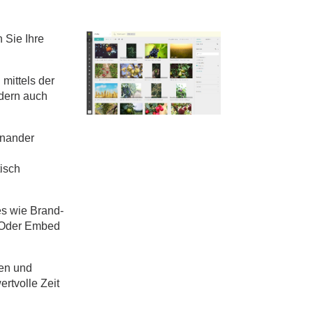
 Sie Ihre
mittels der
ndern auch
einander
isch
es wie Brand-
. Oder Embed
ren und
ertvolle Zeit