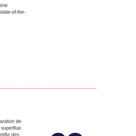
bene
tate-of-the-
aration de
 superflue.
ntifie des