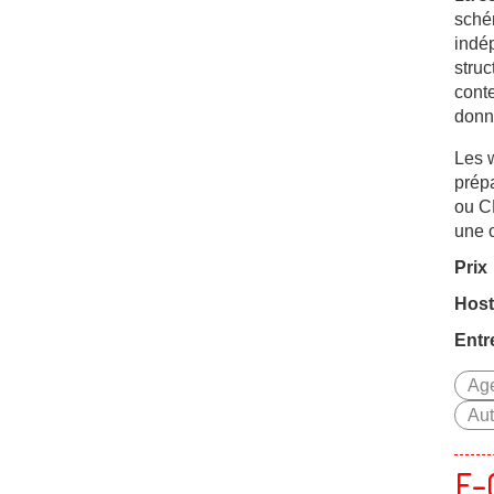
sché
indé
stru
conte
donn
Les w
prép
ou CR
une 
Prix
Host
Entr
Age
Aut
E-