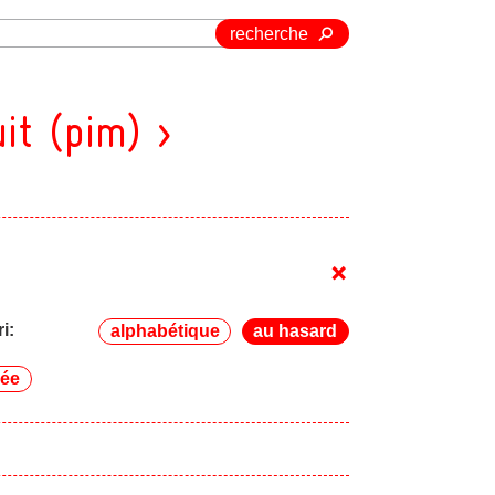
recherche
it (pim) >
+
ri:
alphabétique
au hasard
ée