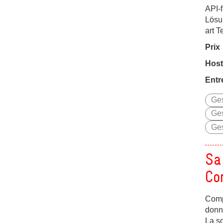
API-f
Lösu
art 
Prix
Host
Entr
Ges
Ges
Ges
Sa
Co
Compa
donné
La so