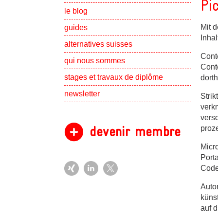
Pi
le blog
Mit d
guides
Inhal
alternatives suisses
Conte
Show subpa
qui nous sommes
Cont
Show subpa
stages et travaux de diplôme
dorth
newsletter
Strik
verkn
vers
devenir membre
proz
Micr
Port
Code 
Autom
künst
auf 