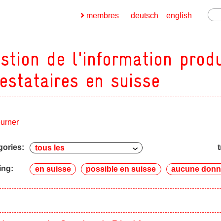
membres
deutsch
english
stion de l'information produ
estataires en suisse
ges
ourner
ges
gories:
t
ges
ing:
en suisse
possible en suisse
aucune donn
ges
ges