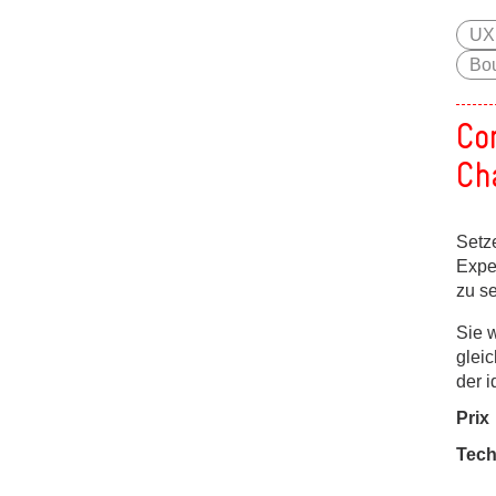
UX
Bou
Co
Ch
Setz
Exper
zu se
Sie w
glei
der 
Prix
Tech