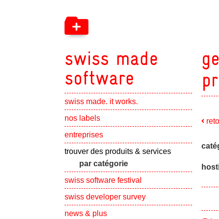
swiss made
ge
software
pr
swiss made. it works.
Show subpa
nos labels
ret
Show subpa
entreprises
caté
Show subpa
trouver des produits & services
par catégorie
host
swiss software festival
Show subpa
swiss developer survey
Show subpa
news & plus