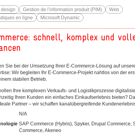
 design
Gestion de l'information produit (PIM)
Web
tiques en ligne
Microsoft Dynamic
mmerce: schnell, komplex und voll
ancen
en Sie bei der Umsetzung Ihrer E-Commerce-Lösung auf unsere
tise: Wir begleiten Ihr E-Commerce-Projekt nahtlos von der ers
inem stabilen Betrieb.
ollen Ihre komplexen Verkaufs- und Logistikprozesse digitalisi
chzeitig Ihren Kunden ein einfaches Einkaufserlebnis bieten? Da
ideale Partner – wir schaffen kanalübergreifende Kundenerlebni
N/A
nologie
SAP Commerce (Hybris), Spyker, Drupal Commerce, S
Commerce, Akeneo