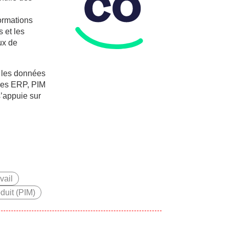
ormations
 et les
ux de
t les données
mes ERP, PIM
s’appuie sur
vail
duit (PIM)