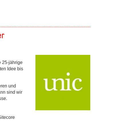
er
 25-jährige
ten Idee bis
eren und
nn sind wir
sse.
itecore