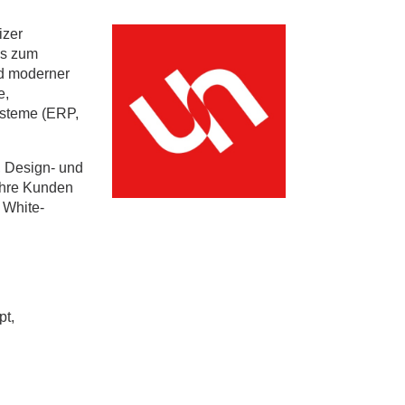
izer
is zum
nd moderner
e,
ysteme (ERP,
, Design- und
ihre Kunden
 White-
pt,