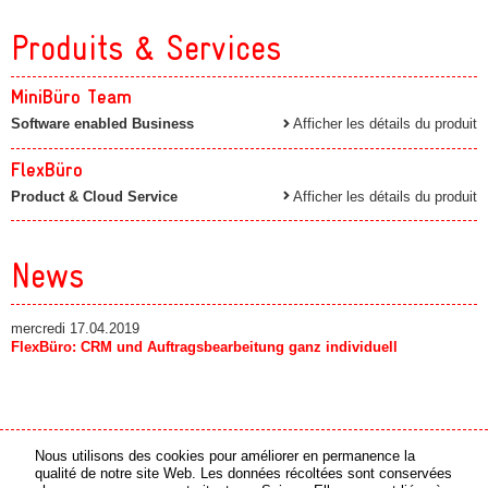
Produits & Services
MiniBüro Team
Software enabled Business
Afficher les détails du produit
FlexBüro
Product & Cloud Service
Afficher les détails du produit
News
mercredi 17.04.2019
FlexBüro: CRM und Auftragsbearbeitung ganz individuell
Nous utilisons des cookies pour améliorer en permanence la
partenaire média
partenaire en ligne
qualité de notre site Web. Les données récoltées sont conservées