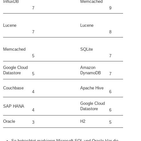
InfluxDB
Memcached
7
9
Lucene
Lucene
7
8
Memcached
SQLite
5
7
Google Cloud
Amazon
Datastore
DynamoDB
5
7
Couchbase
Apache Hive
4
6
Google Cloud
SAP HANA
Datastore
4
6
Oracle
H2
3
5
So betrachtet markieren Microsoft SQL und Oracle klar die