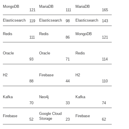
MongoDB
MariaDB
MariaDB
121
111
165
Elasticsearch
Elasticsearch
Elasticsearch
119
98
143
Redis
Redis
MongoDB
111
86
121
Oracle
Oracle
Redis
93
71
114
H2
Firebase
H2
88
44
110
Kafka
Neo4j
Kafka
70
33
74
Google Cloud
Firebase
Firebase
Storage
52
23
62