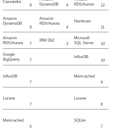
Cassandra
DynamoDB
RDS/Aurora
9
4
12
Amazon
Amazon
Hazelcast
DynamoDB
RDS/Aurora
8
4
11
Amazon
Microsoft
IBM Db2
RDS/Aurora
SQL Server
7
3
10
Google
InfluxDB
BigQuerry
7
10
InfluxDB
Memcached
7
9
Lucene
Lucene
7
8
Memcached
SQLite
5
7