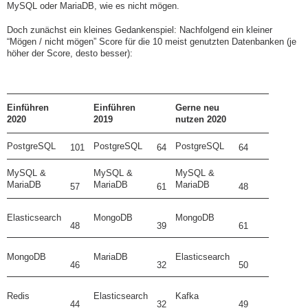
MySQL oder MariaDB, wie es nicht mögen.
Doch zunächst ein kleines Gedankenspiel: Nachfolgend ein kleiner
“Mögen / nicht mögen” Score für die 10 meist genutzten Datenbanken (je
höher der Score, desto besser):
Einführen
Einführen
Gerne neu
2020
2019
nutzen 2020
PostgreSQL
PostgreSQL
PostgreSQL
101
64
64
MySQL &
MySQL &
MySQL &
MariaDB
MariaDB
MariaDB
57
61
48
Elasticsearch
MongoDB
MongoDB
48
39
61
MongoDB
MariaDB
Elasticsearch
46
32
50
Redis
Elasticsearch
Kafka
44
32
49