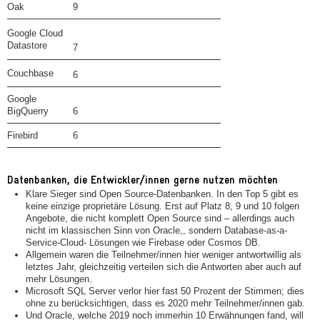
Oak
9
Google Cloud
Datastore
7
Couchbase
6
Google
BigQuerry
6
Firebird
6
Datenbanken, die Entwickler/innen gerne nutzen möchten
Klare Sieger sind Open Source-Datenbanken. In den Top 5 gibt es
keine einzige proprietäre Lösung. Erst auf Platz 8, 9 und 10 folgen
Angebote, die nicht komplett Open Source sind – allerdings auch
nicht im klassischen Sinn von Oracle,, sondern Database-as-a-
Service-Cloud- Lösungen wie Firebase oder Cosmos DB.
Allgemein waren die Teilnehmer/innen hier weniger antwortwillig als
letztes Jahr, gleichzeitig verteilen sich die Antworten aber auch auf
mehr Lösungen.
Microsoft SQL Server verlor hier fast 50 Prozent der Stimmen; dies
ohne zu berücksichtigen, dass es 2020 mehr Teilnehmer/innen gab.
Und Oracle, welche 2019 noch immerhin 10 Erwähnungen fand, will