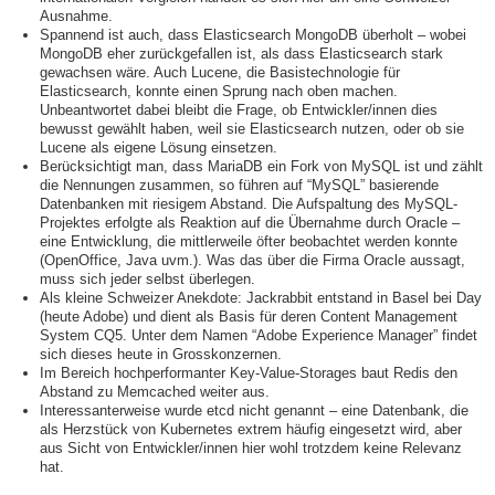
Ausnahme.
Spannend ist auch, dass Elasticsearch MongoDB überholt – wobei
MongoDB eher zurückgefallen ist, als dass Elasticsearch stark
gewachsen wäre. Auch Lucene, die Basistechnologie für
Elasticsearch, konnte einen Sprung nach oben machen.
Unbeantwortet dabei bleibt die Frage, ob Entwickler/innen dies
bewusst gewählt haben, weil sie Elasticsearch nutzen, oder ob sie
Lucene als eigene Lösung einsetzen.
Berücksichtigt man, dass MariaDB ein Fork von MySQL ist und zählt
die Nennungen zusammen, so führen auf “MySQL” basierende
Datenbanken mit riesigem Abstand. Die Aufspaltung des MySQL-
Projektes erfolgte als Reaktion auf die Übernahme durch Oracle –
eine Entwicklung, die mittlerweile öfter beobachtet werden konnte
(OpenOffice, Java uvm.). Was das über die Firma Oracle aussagt,
muss sich jeder selbst überlegen.
Als kleine Schweizer Anekdote: Jackrabbit entstand in Basel bei Day
(heute Adobe) und dient als Basis für deren Content Management
System CQ5. Unter dem Namen “Adobe Experience Manager” findet
sich dieses heute in Grosskonzernen.
Im Bereich hochperformanter Key-Value-Storages baut Redis den
Abstand zu Memcached weiter aus.
Interessanterweise wurde etcd nicht genannt – eine Datenbank, die
als Herzstück von Kubernetes extrem häufig eingesetzt wird, aber
aus Sicht von Entwickler/innen hier wohl trotzdem keine Relevanz
hat.