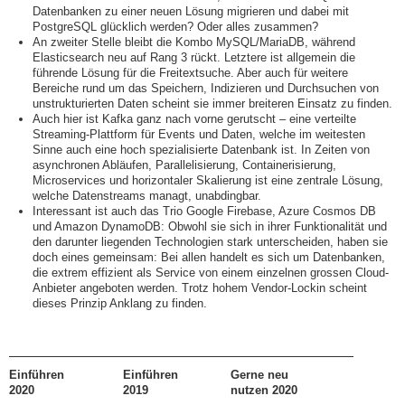
Datenbanken zu einer neuen Lösung migrieren und dabei mit
PostgreSQL glücklich werden? Oder alles zusammen?
An zweiter Stelle bleibt die Kombo MySQL/MariaDB, während
Elasticsearch neu auf Rang 3 rückt. Letztere ist allgemein die
führende Lösung für die Freitextsuche. Aber auch für weitere
Bereiche rund um das Speichern, Indizieren und Durchsuchen von
unstrukturierten Daten scheint sie immer breiteren Einsatz zu finden.
Auch hier ist Kafka ganz nach vorne gerutscht – eine verteilte
Streaming-Plattform für Events und Daten, welche im weitesten
Sinne auch eine hoch spezialisierte Datenbank ist. In Zeiten von
asynchronen Abläufen, Parallelisierung, Containerisierung,
Microservices und horizontaler Skalierung ist eine zentrale Lösung,
welche Datenstreams managt, unabdingbar.
Interessant ist auch das Trio Google Firebase, Azure Cosmos DB
und Amazon DynamoDB: Obwohl sie sich in ihrer Funktionalität und
den darunter liegenden Technologien stark unterscheiden, haben sie
doch eines gemeinsam: Bei allen handelt es sich um Datenbanken,
die extrem effizient als Service von einem einzelnen grossen Cloud-
Anbieter angeboten werden. Trotz hohem Vendor-Lockin scheint
dieses Prinzip Anklang zu finden.
Einführen
Einführen
Gerne neu
2020
2019
nutzen 2020