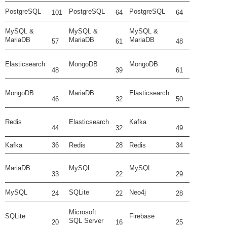
PostgreSQL
PostgreSQL
PostgreSQL
101
64
64
MySQL &
MySQL &
MySQL &
MariaDB
MariaDB
MariaDB
57
61
48
Elasticsearch
MongoDB
MongoDB
48
39
61
MongoDB
MariaDB
Elasticsearch
46
32
50
Redis
Elasticsearch
Kafka
44
32
49
Kafka
36
Redis
28
Redis
34
MariaDB
MySQL
MySQL
33
22
29
MySQL
SQLite
Neo4j
24
22
28
Microsoft
SQLite
Firebase
SQL Server
20
16
25