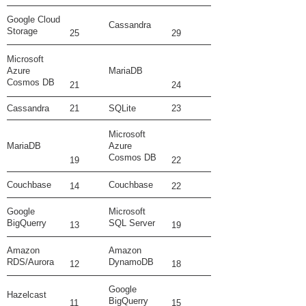
Google Cloud
Cassandra
Storage
25
29
Microsoft
Azure
MariaDB
Cosmos DB
21
24
Cassandra
21
SQLite
23
Microsoft
MariaDB
Azure
Cosmos DB
19
22
Couchbase
Couchbase
14
22
Google
Microsoft
BigQuerry
SQL Server
13
19
Amazon
Amazon
RDS/Aurora
DynamoDB
12
18
Google
Hazelcast
BigQuerry
11
15