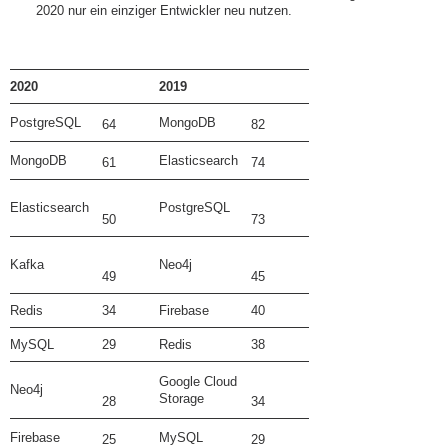
2020 nur ein einziger Entwickler neu nutzen.
2020
2019
PostgreSQL
MongoDB
64
82
MongoDB
Elasticsearch
61
74
Elasticsearch
PostgreSQL
50
73
Kafka
Neo4j
49
45
Redis
34
Firebase
40
MySQL
29
Redis
38
Google Cloud
Neo4j
Storage
28
34
Firebase
MySQL
25
29