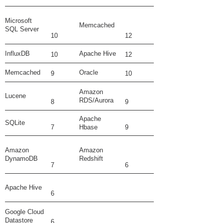
Microsoft
Memcached
SQL Server
10
12
InfluxDB
Apache Hive
10
12
Memcached
Oracle
9
10
Amazon
Lucene
RDS/Aurora
8
9
Apache
SQLite
7
Hbase
9
Amazon
Amazon
DynamoDB
Redshift
7
6
Apache Hive
6
Google Cloud
Datastore
6