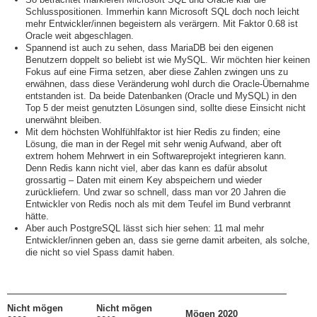
Schlusspositionen. Immerhin kann Microsoft SQL doch noch leicht
mehr Entwickler/innen begeistern als verärgern. Mit Faktor 0.68 ist
Oracle weit abgeschlagen.
Spannend ist auch zu sehen, dass MariaDB bei den eigenen
Benutzern doppelt so beliebt ist wie MySQL. Wir möchten hier keinen
Fokus auf eine Firma setzen, aber diese Zahlen zwingen uns zu
erwähnen, dass diese Veränderung wohl durch die Oracle-Übernahme
entstanden ist. Da beide Datenbanken (Oracle und MySQL) in den
Top 5 der meist genutzten Lösungen sind, sollte diese Einsicht nicht
unerwähnt bleiben.
Mit dem höchsten Wohlfühlfaktor ist hier Redis zu finden; eine
Lösung, die man in der Regel mit sehr wenig Aufwand, aber oft
extrem hohem Mehrwert in ein Softwareprojekt integrieren kann.
Denn Redis kann nicht viel, aber das kann es dafür absolut
grossartig – Daten mit einem Key abspeichern und wieder
zurückliefern. Und zwar so schnell, dass man vor 20 Jahren die
Entwickler von Redis noch als mit dem Teufel im Bund verbrannt
hätte.
Aber auch PostgreSQL lässt sich hier sehen: 11 mal mehr
Entwickler/innen geben an, dass sie gerne damit arbeiten, als solche,
die nicht so viel Spass damit haben.
Nicht mögen
Nicht mögen
Mögen 2020