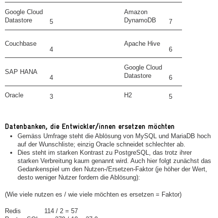
Google Cloud
Amazon
Datastore
DynamoDB
5
7
Couchbase
Apache Hive
4
6
Google Cloud
SAP HANA
Datastore
4
6
Oracle
H2
3
5
Datenbanken, die Entwickler/innen ersetzen möchten
Gemäss Umfrage steht die Ablösung von MySQL und MariaDB hoch
auf der Wunschliste; einzig Oracle schneidet schlechter ab.
Dies steht im starken Kontrast zu PostgreSQL, das trotz ihrer
starken Verbreitung kaum genannt wird. Auch hier folgt zunächst das
Gedankenspiel um den Nutzen-/Ersetzen-Faktor (je höher der Wert,
desto weniger Nutzer fordern die Ablösung):
(Wie viele nutzen es / wie viele möchten es ersetzen = Faktor)
Redis 114 / 2 = 57