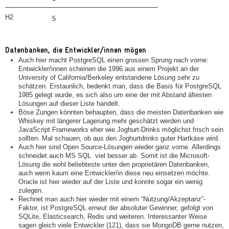
H2
5
Datenbanken, die Entwickler/innen mögen
Auch hier macht PostgreSQL einen grossen Sprung nach vorne:
Entwickler/innen scheinen die 1996 aus einem Projekt an der
University of California/Berkeley entstandene Lösung sehr zu
schätzen. Erstaunlich, bedenkt man, dass die Basis für PostgreSQL
1985 gelegt wurde, es sich also um eine der mit Abstand ältesten
Lösungen auf dieser Liste handelt.
Böse Zungen könnten behaupten, dass die meisten Datenbanken wie
Whiskey mit längerer Lagerung mehr geschätzt werden und
JavaScript Frameworks eher wie Joghurt-Drinks möglichst frisch sein
sollten. Mal schauen, ob aus den Joghurtdrinks guter Hartkäse wird.
Auch hier sind Open Source-Lösungen wieder ganz vorne. Allerdings
schneidet auch MS SQL viel besser ab. Somit ist die Microsoft-
Lösung die wohl beliebteste unter den proprietären Datenbanken,
auch wenn kaum eine Entwickler/in diese neu einsetzen möchte.
Oracle ist hier wieder auf der Liste und konnte sogar ein wenig
zulegen.
Rechnet man auch hier wieder mit einem “Nutzung/Akzeptanz”-
Faktor, ist PostgreSQL erneut der absoluter Gewinner, gefolgt von
SQLite, Elasticsearch, Redis und weiteren. Interessanter Weise
sagen gleich viele Entwickler (121), dass sie MongoDB gerne nutzen,