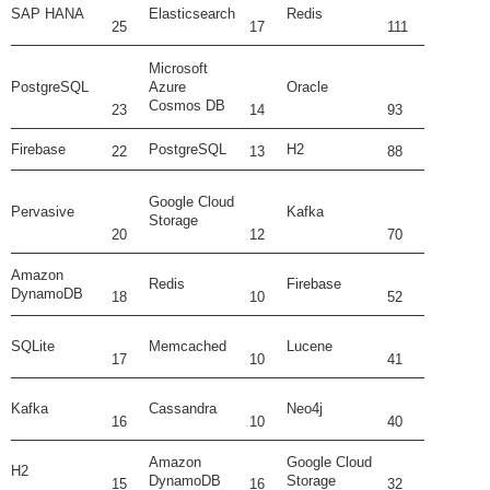
SAP HANA
Elasticsearch
Redis
25
17
111
Microsoft
PostgreSQL
Azure
Oracle
Cosmos DB
23
14
93
Firebase
PostgreSQL
H2
22
13
88
Google Cloud
Pervasive
Kafka
Storage
20
12
70
Amazon
Redis
Firebase
DynamoDB
18
10
52
SQLite
Memcached
Lucene
17
10
41
Kafka
Cassandra
Neo4j
16
10
40
Amazon
Google Cloud
H2
DynamoDB
Storage
15
16
32