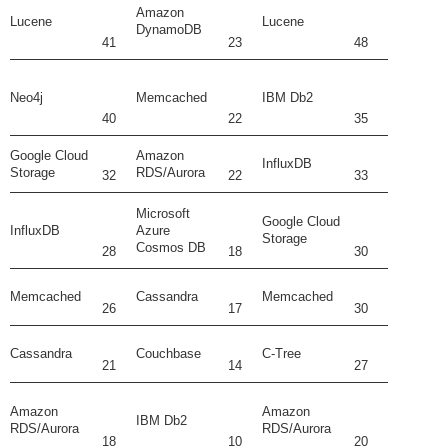
Amazon
Lucene
Lucene
DynamoDB
41
23
48
Neo4j
Memcached
IBM Db2
40
22
35
Google Cloud
Amazon
InfluxDB
Storage
RDS/Aurora
32
22
33
Microsoft
Google Cloud
InfluxDB
Azure
Storage
Cosmos DB
28
18
30
Memcached
Cassandra
Memcached
26
17
30
Cassandra
Couchbase
C-Tree
21
14
27
Amazon
Amazon
IBM Db2
RDS/Aurora
RDS/Aurora
18
10
20