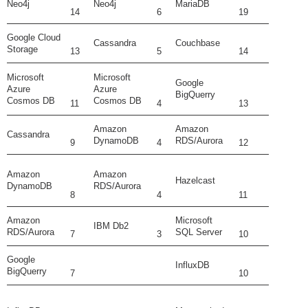
Neo4j
Neo4j
MariaDB
14
6
19
Google Cloud
Cassandra
Couchbase
Storage
13
5
14
Microsoft
Microsoft
Google
Azure
Azure
BigQuerry
Cosmos DB
Cosmos DB
11
4
13
Amazon
Amazon
Cassandra
DynamoDB
RDS/Aurora
9
4
12
Amazon
Amazon
Hazelcast
DynamoDB
RDS/Aurora
8
4
11
Amazon
Microsoft
IBM Db2
RDS/Aurora
SQL Server
7
3
10
Google
InfluxDB
BigQuerry
7
10