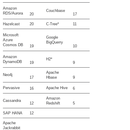
Amazon
Couchbase
RDS/Aurora
20
17
Hazelcast
20
C-Tree*
11
Microsoft
Google
Azure
BigQuerry
Cosmos DB
19
10
Amazon
H2*
DynamoDB
19
9
Apache
Neo4j
17
Hbase
9
Pervasive
Apache Hive
16
6
Amazon
Cassandra
12
Redshift
5
SAP HANA
12
Apache
Jackrabbit