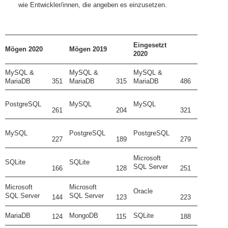
wie Entwickler/innen, die angeben es einzusetzen.
Eingesetzt
Mögen 2020
Mögen 2019
2020
MySQL &
MySQL &
MySQL &
MariaDB
351
MariaDB
315
MariaDB
486
PostgreSQL
MySQL
MySQL
261
204
321
MySQL
PostgreSQL
PostgreSQL
227
189
279
Microsoft
SQLite
SQLite
SQL Server
166
128
251
Microsoft
Microsoft
Oracle
SQL Server
SQL Server
144
123
223
MariaDB
MongoDB
SQLite
124
115
188