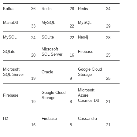
Kafka
36
Redis
28
Redis
34
MariaDB
MySQL
MySQL
33
22
29
MySQL
SQLite
Neo4j
24
22
28
Microsoft
SQLite
Firebase
SQL Server
20
16
25
Microsoft
Google Cloud
Oracle
SQL Server
Storage
19
9
25
Microsoft
Google Cloud
Firebase
Azure
Storage
Cosmos DB
19
8
21
H2
Firebase
Cassandra
16
8
21