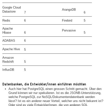
Google Cloud
ArangoDB
Datastore
7
6
Redis
6
Firebird
5
Apache
Pervasive
Hbase
6
5
ADABAS
6
Apache Hive
5
Amazon
Redshift
5
InfluxDB
5
Datenbanken, die Entwickler/innen einführen möchten
Auch hier hat PostgreSQL einen grossen Schritt gemacht. Über den
Grund können wir nur spekulieren. Ist es die JSONB-Unterstützung,
welche PostgreSQL zur NoSQL/Dokumentendatenbank werden
lässt? Ist es ein anderer neuer Vorteil, welcher uns nicht bekannt ist?
Oder sind es viele Entwickler/innen, die von anderen SQL