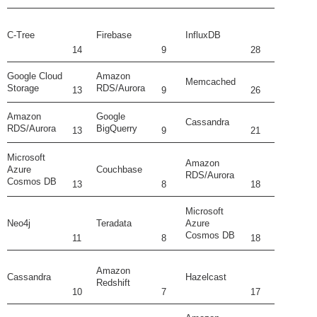
C-Tree
Firebase
InfluxDB
14
9
28
Google Cloud
Amazon
Memcached
Storage
RDS/Aurora
13
9
26
Amazon
Google
Cassandra
RDS/Aurora
BigQuerry
13
9
21
Microsoft
Amazon
Azure
Couchbase
RDS/Aurora
Cosmos DB
13
8
18
Microsoft
Neo4j
Teradata
Azure
Cosmos DB
11
8
18
Amazon
Cassandra
Hazelcast
Redshift
10
7
17