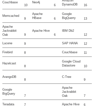
Amazon
Couchbase
Neo4j
DynamoDB
10
6
16
Apache
Google
Memcached
HBase
BigQuerry
9
6
13
Apache
Jackrabbit
Apache Hive
IBM Db2
Oak
9
6
12
Lucene
SAP HANA
9
12
Firebird
Couchbase
8
11
Google Cloud
Hazelcast
Datastore
8
10
ArangoDB
C-Tree
8
9
Apache
Google
Jackrabbit
BigQuery
7
Oak
7
Teradata
Apache Hive
7
6