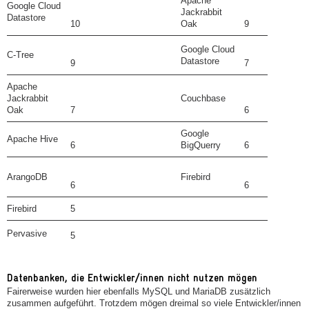
Apache
Google Cloud
Jackrabbit
Datastore
10
Oak
9
Google Cloud
C-Tree
Datastore
9
7
Apache
Jackrabbit
Couchbase
Oak
7
6
Google
Apache Hive
6
BigQuerry
6
ArangoDB
Firebird
6
6
Firebird
5
Pervasive
5
Datenbanken, die Entwickler/innen nicht nutzen mögen
Fairerweise wurden hier ebenfalls MySQL und MariaDB zusätzlich
zusammen aufgeführt. Trotzdem mögen dreimal so viele Entwickler/innen