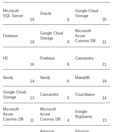
Microsoft
Google Cloud
Oracle
SQL Server
Storage
19
9
25
Microsoft
Google Cloud
Firebase
Azure
Storage
Cosmos DB
19
8
21
H2
Firebase
Cassandra
16
8
21
Neo4j
Neo4j
MariaDB
14
6
19
Google Cloud
Cassandra
Couchbase
Storage
13
5
14
Microsoft
Microsoft
Google
Azure
Azure
BigQuerry
Cosmos DB
Cosmos DB
11
4
13
Amazon
Amazon