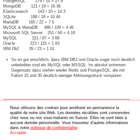
PostgreSQL 279 / 10 = 27.9
MongoDB 121 / 19 = 16.36
Elasticsearch 143 / 10 = 14.3
SQLite 188 / 18 = 10.44
MariaDB 165 / 22 = 7.5
MySQL & MariaDB 486 / 109 = 4.45
Microsoft SQL Server 251 / 60 = 4.18
MySQL 321 / 87 = 3.68
Oracle 223 / 115 = 1.93
IBM Db2 35 / 23 = 1.52
So ist gut ersichtlich, dass IBM DB2 und Oracle sogar noch deutlich
unbeliebter sind als MySQL oder MSSQL. Im absolut extremen
Gegensatz dazu stehen wieder Redis und PostgreSQL, die mit
Faktor 15 und 30 deutlich weniger Ablösungsdruck verspüren.
Ersetzen
Ersetzen
Nous utilisons des cookies pour améliorer en permanence la
2020
2019
Genutzt 2020
qualité de notre site Web. Les données récoltées sont conservées
chez nous ou nos sous-traitants en Suisse. Elles ne sont liées à
MySQL &
MySQL &
aucune donnée personnelle. Vous trouverez d’autres informations
Oracle
dans notre
politique de confidentialité
.
115
MariaDB
74
MariaDB
486
Accepter
MySQL &