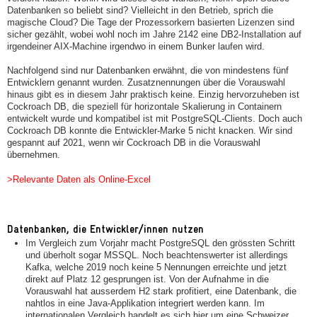
Datenbanken so beliebt sind? Vielleicht in den Betrieb, sprich die
magische Cloud? Die Tage der Prozessorkern basierten Lizenzen sind
sicher gezählt, wobei wohl noch im Jahre 2142 eine DB2-Installation auf
irgendeiner AIX-Machine irgendwo in einem Bunker laufen wird.
Nachfolgend sind nur Datenbanken erwähnt, die von mindestens fünf
Entwicklern genannt wurden. Zusatznennungen über die Vorauswahl
hinaus gibt es in diesem Jahr praktisch keine. Einzig hervorzuheben ist
Cockroach DB, die speziell für horizontale Skalierung in Containern
entwickelt wurde und kompatibel ist mit PostgreSQL-Clients. Doch auch
Cockroach DB konnte die Entwickler-Marke 5 nicht knacken. Wir sind
gespannt auf 2021, wenn wir Cockroach DB in die Vorauswahl
übernehmen.
>Relevante Daten als Online-Excel
Datenbanken, die Entwickler/innen nutzen
Im Vergleich zum Vorjahr macht PostgreSQL den grössten Schritt
und überholt sogar MSSQL. Noch beachtenswerter ist allerdings
Kafka, welche 2019 noch keine 5 Nennungen erreichte und jetzt
direkt auf Platz 12 gesprungen ist. Von der Aufnahme in die
Vorauswahl hat ausserdem H2 stark profitiert, eine Datenbank, die
nahtlos in eine Java-Applikation integriert werden kann. Im
internationalen Vergleich handelt es sich hier um eine Schweizer