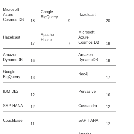
Microsoft
Google
Azure
Hazelcast
BigQuerry
Cosmos DB
18
9
20
Microsoft
Apache
Hazelcast
Azure
Hbase
Cosmos DB
17
7
19
Amazon
Amazon
DynamoDB
DynamoDB
16
19
Google
Neo4j
BigQuerry
13
17
IBM Db2
Pervasive
12
16
SAP HANA
Cassandra
12
12
Couchbase
SAP HANA
11
12