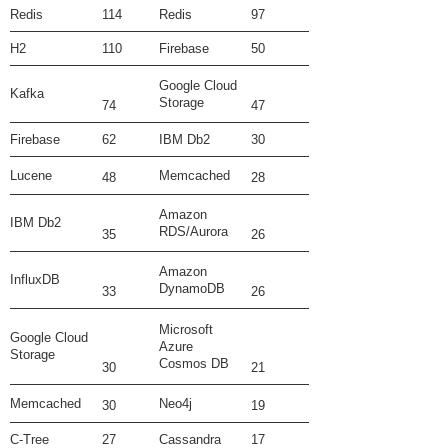
Redis
114
Redis
97
H2
110
Firebase
50
Google Cloud
Kafka
Storage
74
47
Firebase
62
IBM Db2
30
Lucene
Memcached
48
28
Amazon
IBM Db2
RDS/Aurora
35
26
Amazon
InfluxDB
DynamoDB
33
26
Microsoft
Google Cloud
Azure
Storage
Cosmos DB
30
21
Memcached
Neo4j
30
19
C-Tree
27
Cassandra
17