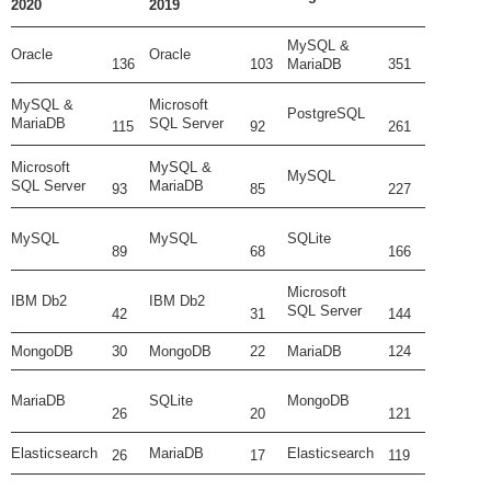
2020
2019
MySQL &
Oracle
Oracle
136
103
MariaDB
351
MySQL &
Microsoft
PostgreSQL
MariaDB
SQL Server
115
92
261
Microsoft
MySQL &
MySQL
SQL Server
MariaDB
93
85
227
MySQL
MySQL
SQLite
89
68
166
Microsoft
IBM Db2
IBM Db2
SQL Server
42
31
144
MongoDB
30
MongoDB
22
MariaDB
124
MariaDB
SQLite
MongoDB
26
20
121
Elasticsearch
MariaDB
Elasticsearch
26
17
119