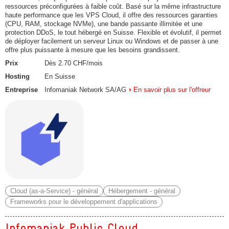
ressources préconfigurées à faible coût. Basé sur la même infrastructure
haute performance que les VPS Cloud, il offre des ressources garanties
(CPU, RAM, stockage NVMe), une bande passante illimitée et une
protection DDoS, le tout hébergé en Suisse. Flexible et évolutif, il permet
de déployer facilement un serveur Linux ou Windows et de passer à une
offre plus puissante à mesure que les besoins grandissent.
Prix
Dès 2.70 CHF/mois
Hosting
En Suisse
Entreprise
Infomaniak Network SA/AG
En savoir plus sur l'offreur
Cloud (as-a-Service) - général
Hébergement - général
Frameworks pour le développement d'applications
Infomaniak Public Cloud