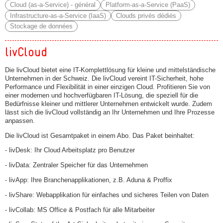
Cloud (as-a-Service) - général
Platform-as-a-Service (PaaS)
Infrastructure-as-a-Service (IaaS)
Clouds privés dédiés
Stockage de données
livCloud
Die livCloud bietet eine IT-Komplettlösung für kleine und mittelständische
Unternehmen in der Schweiz. Die livCloud vereint IT-Sicherheit, hohe
Performance und Flexibilität in einer einzigen Cloud. Profitieren Sie von
einer modernen und hochverfügbaren IT-Lösung, die speziell für die
Bedürfnisse kleiner und mittlerer Unternehmen entwickelt wurde. Zudem
lässt sich die livCloud vollständig an Ihr Unternehmen und Ihre Prozesse
anpassen.
Die livCloud ist Gesamtpaket in einem Abo. Das Paket beinhaltet:
- livDesk: Ihr Cloud Arbeitsplatz pro Benutzer
- livData: Zentraler Speicher für das Unternehmen
- livApp: Ihre Branchenapplikationen, z.B. Aduna & Proffix
- livShare: Webapplikation für einfaches und sicheres Teilen von Daten
- livCollab: MS Office & Postfach für alle Mitarbeiter