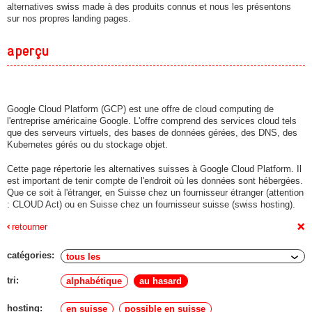
alternatives swiss made à des produits connus et nous les présentons
sur nos propres landing pages.
aperçu
Google Cloud Platform (GCP) est une offre de cloud computing de
l'entreprise américaine Google. L'offre comprend des services cloud tels
que des serveurs virtuels, des bases de données gérées, des DNS, des
Kubernetes gérés ou du stockage objet.
Cette page répertorie les alternatives suisses à Google Cloud Platform. Il
est important de tenir compte de l'endroit où les données sont hébergées.
Que ce soit à l'étranger, en Suisse chez un fournisseur étranger (attention
: CLOUD Act) ou en Suisse chez un fournisseur suisse (swiss hosting).
+
retourner
catégories:
tri:
alphabétique
au hasard
hosting:
en suisse
possible en suisse