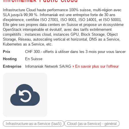
Infrastructure Cloud haute performance 100% suisse, multi-région avec
SLA jusqu'à 99,99 %. Infomaniak est une entreprise forte de 30 ans
d'expérience, certifiée ISO 27001, ISO 9001, ISO 14001, et ISO 50001.
Elle gère ses propres data centers en Suisse et propose un écosystème
OpenStack interopérable et évolutif, avec des tarifs extrêmement
compétitifs : instances cloud, instances GPU, Block Storage, Object
Storage, Réseau, autoscaling vertical et horizontal, DNS as a Service,
Kubernetes as a Service, etc.
Prix
CHF 300.- offerts à utiliser dans les 3 mois pour vous lancer
Hosting
En Suisse
Entreprise
Infomaniak Network SA/AG
En savoir plus sur l'offreur
Infrastructure-as-a-Service (IaaS)
Cloud (as-a-Service) - général