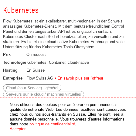
Kubernetes
Flow Kubernetes ist ein skalierbarer, multi-regionaler, in der Schweiz
ansässiger Kubernetes-Dienst. Mit dem benutzerfreundlichen Control
Panel und der leistungsstarken API ist es unglaublich einfach,
Kubernetes-Cluster nach Bedarf bereitzustellen, zu verwalten und zu
skalieren. Es bietet eine cloud-native Kubernetes-Erfahrung und volle
Unterstützung für das Kubernetes-Tools-Ökosystem.
Prix
On request
Technologie
Kubernetes, Container, cloud-native
Hosting
En Suisse
Entreprise
Flow Swiss AG
En savoir plus sur l'offreur
Cloud (as-a-Service) - général
Serveurs sur le cloud / machines virtuelles
Infrastructure-as-a-Service (IaaS)
Platform-as-a-Service (PaaS)
Nous utilisons des cookies pour améliorer en permanence la
Plateformes de conteneurisation
qualité de notre site Web. Les données récoltées sont conservées
chez nous ou nos sous-traitants en Suisse. Elles ne sont liées à
aucune donnée personnelle. Vous trouverez d’autres informations
Compute (IaaS)
dans notre
politique de confidentialité
.
Accepter
Compute ist ein multiregionales Infrastructure-as-a-Service-Angebot der