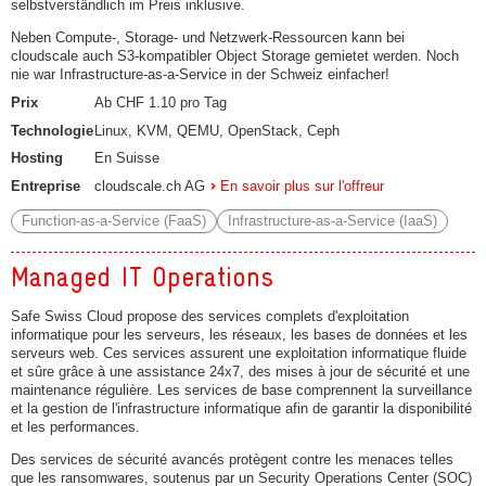
selbstverständlich im Preis inklusive.
Neben Compute-, Storage- und Netzwerk-Ressourcen kann bei
cloudscale auch S3-kompatibler Object Storage gemietet werden. Noch
nie war Infrastructure-as-a-Service in der Schweiz einfacher!
Prix
Ab CHF 1.10 pro Tag
Technologie
Linux, KVM, QEMU, OpenStack, Ceph
Hosting
En Suisse
Entreprise
cloudscale.ch AG
En savoir plus sur l'offreur
Function-as-a-Service (FaaS)
Infrastructure-as-a-Service (IaaS)
Managed IT Operations
Safe Swiss Cloud propose des services complets d'exploitation
informatique pour les serveurs, les réseaux, les bases de données et les
serveurs web. Ces services assurent une exploitation informatique fluide
et sûre grâce à une assistance 24x7, des mises à jour de sécurité et une
maintenance régulière. Les services de base comprennent la surveillance
et la gestion de l'infrastructure informatique afin de garantir la disponibilité
et les performances.
Des services de sécurité avancés protègent contre les menaces telles
que les ransomwares, soutenus par un Security Operations Center (SOC)