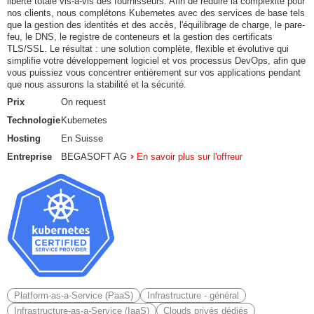
liberté totale vis-à-vis des fournisseurs. Afin de réduire la complexité pour
nos clients, nous complétons Kubernetes avec des services de base tels
que la gestion des identités et des accès, l'équilibrage de charge, le pare-
feu, le DNS, le registre de conteneurs et la gestion des certificats
TLS/SSL. Le résultat : une solution complète, flexible et évolutive qui
simplifie votre développement logiciel et vos processus DevOps, afin que
vous puissiez vous concentrer entièrement sur vos applications pendant
que nous assurons la stabilité et la sécurité.
Prix
On request
Technologie
Kubernetes
Hosting
En Suisse
Entreprise
BEGASOFT AG
En savoir plus sur l'offreur
Platform-as-a-Service (PaaS)
Infrastructure - général
Infrastructure-as-a-Service (IaaS)
Clouds privés dédiés