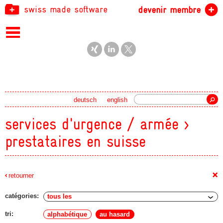
swiss made software
devenir membre
recherche
deutsch
english
services d'urgence / armée >
prestataires en suisse
+
retourner
catégories:
tri:
alphabétique
au hasard