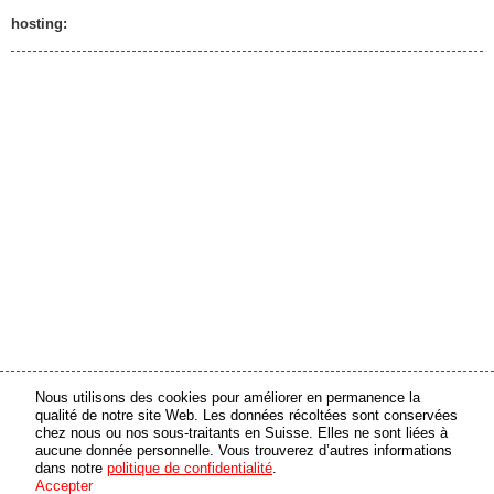
hosting:
Nous utilisons des cookies pour améliorer en permanence la
partenaire média
partenaire en ligne
qualité de notre site Web. Les données récoltées sont conservées
chez nous ou nos sous-traitants en Suisse. Elles ne sont liées à
aucune donnée personnelle. Vous trouverez d’autres informations
© 2026 swiss made software GmbH, Suisse - tous droits réservés
dans notre
politique de confidentialité
.
Accepter