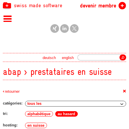
swiss made software
devenir membre
recherche
deutsch
english
abap > prestataires en suisse
+
retourner
catégories:
tri:
alphabétique
au hasard
hosting:
en suisse