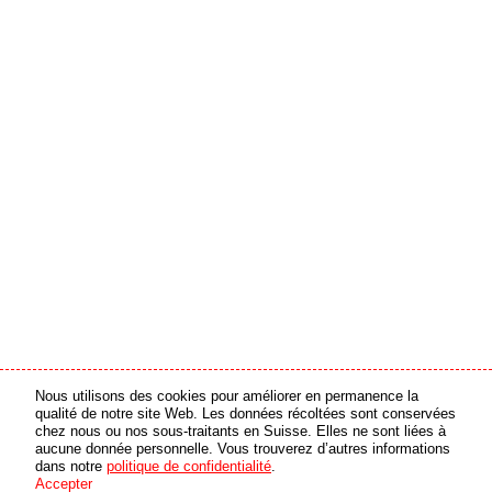
Nous utilisons des cookies pour améliorer en permanence la
partenaire média
partenaire en ligne
qualité de notre site Web. Les données récoltées sont conservées
chez nous ou nos sous-traitants en Suisse. Elles ne sont liées à
aucune donnée personnelle. Vous trouverez d’autres informations
© 2026 swiss made software GmbH, Suisse - tous droits réservés
dans notre
politique de confidentialité
.
Accepter