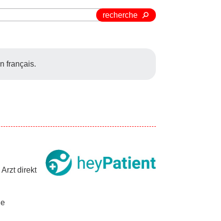
recherche
n français.
Arzt direkt
ie