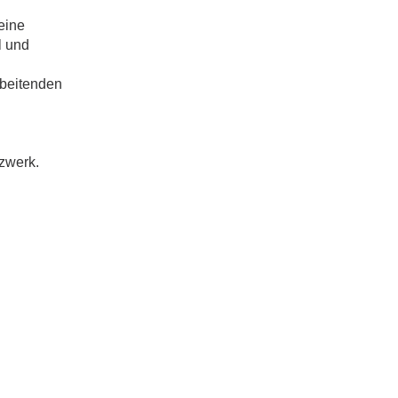
eine
l und
arbeitenden
tzwerk.