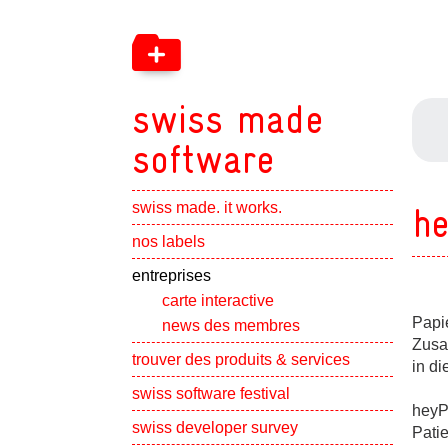
swiss made
software
swiss made. it works.
he
Show subpa
nos labels
Show subpa
entreprises
carte interactive
Papi
news des membres
Zusa
Show subpa
trouver des produits & services
in di
swiss software festival
heyPa
Show subpa
swiss developer survey
Pati