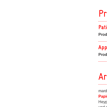
Pr
Pat
Prod
App
Prod
Ar
mard
Papi
Heyp