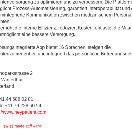
entenversorgung zu optimieren und zu verbessern. Die Plattform
ges
licht Prozess-Automatisierung, garantiert Interoperabilität und 
emintegrierte Kommunikation zwischen medizinischem Persona
nten.
erhöht die interne Effizienz, reduziert Kosten, entlastet die Mit
ermöglicht eine bessere Versorgung.
ges
ösungsintegrierte App bietet 16 Sprachen, steigert die
ges
entenzufriedenheit und integriert das persönliche Betreuungsne
noparkstrasse 2
 Winterthur
zerland
+41 44 586 02 01
le +41 79 228 60 54
s://www.heypatient.com