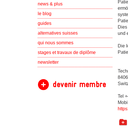
Pati
Show subpa
news & plus
ermög
le blog
syst
Patie
guides
Dies 
alternatives suisses
und 
Show subpa
qui nous sommes
Die l
Show subpa
Pati
stages et travaux de diplôme
newsletter
Tech
8406
devenir membre
Swit
Tel 
Mobi
http