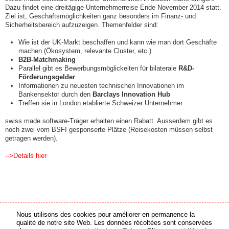
Dazu findet eine dreitägige Unternehmerreise Ende November 2014 statt.
Ziel ist, Geschäftsmöglichkeiten ganz besonders im Finanz- und
Sicherheitsbereich aufzuzeigen. Themenfelder sind:
Wie ist der UK-Markt beschaffen und kann wie man dort Geschäfte
machen (Ökosystem, relevante Cluster, etc.)
B2B-Matchmaking
Parallel gibt es Bewerbungsmöglickeiten für bilaterale
R&D-
Förderungsgelder
Informationen zu neuesten technischen Innovationen im
Bankensektor durch den
Barclays Innovation Hub
Treffen sie in London etablierte Schweizer Unternehmer
swiss made software-Träger erhalten einen Rabatt. Ausserdem gibt es
noch zwei vom BSFI gesponserte Plätze (Reisekosten müssen selbst
getragen werden).
-->Details hier
Nous utilisons des cookies pour améliorer en permanence la
partenaire média
partenaire en ligne
qualité de notre site Web. Les données récoltées sont conservées