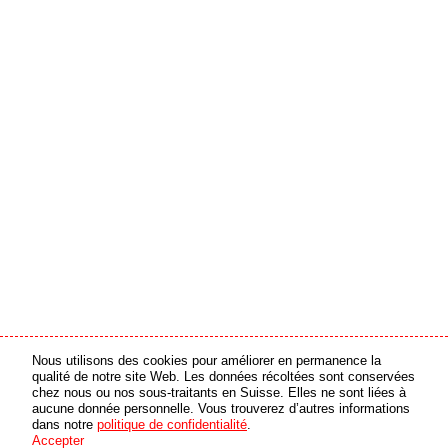
Nous utilisons des cookies pour améliorer en permanence la
partenaire média
partenaire en ligne
qualité de notre site Web. Les données récoltées sont conservées
chez nous ou nos sous-traitants en Suisse. Elles ne sont liées à
aucune donnée personnelle. Vous trouverez d’autres informations
© 2026 swiss made software GmbH, Suisse - tous droits réservés
dans notre
politique de confidentialité
.
Accepter