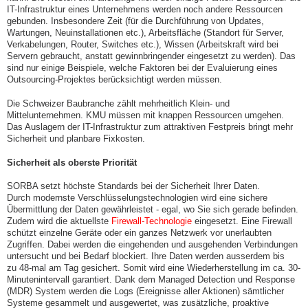
IT-Infrastruktur eines Unternehmens werden noch andere Ressourcen
gebunden. Insbesondere Zeit (für die Durchführung von Updates,
Wartungen, Neuinstallationen etc.), Arbeitsfläche (Standort für Server,
Verkabelungen, Router, Switches etc.), Wissen (Arbeitskraft wird bei
Servern gebraucht, anstatt gewinnbringender eingesetzt zu werden). Das
sind nur einige Beispiele, welche Faktoren bei der Evaluierung eines
Outsourcing-Projektes berücksichtigt werden müssen.
Die Schweizer Baubranche zählt mehrheitlich Klein- und
Mittelunternehmen. KMU müssen mit knappen Ressourcen umgehen.
Das Auslagern der IT-Infrastruktur zum attraktiven Festpreis bringt mehr
Sicherheit und planbare Fixkosten.
Sicherheit als oberste Priorität
SORBA setzt höchste Standards bei der Sicherheit Ihrer Daten.
Durch modernste Verschlüsselungstechnologien wird eine sichere
Übermittlung der Daten gewährleistet - egal, wo Sie sich gerade befinden.
Zudem wird die aktuellste
Firewall-Technologie
eingesetzt. Eine Firewall
schützt einzelne Geräte oder ein ganzes Netzwerk vor unerlaubten
Zugriffen. Dabei werden die eingehenden und ausgehenden Verbindungen
untersucht und bei Bedarf blockiert. Ihre Daten werden ausserdem bis
zu 48-mal am Tag gesichert. Somit wird eine Wiederherstellung im ca. 30-
Minutenintervall garantiert. Dank dem Managed Detection und Response
(MDR) System werden die Logs (Ereignisse aller Aktionen) sämtlicher
Systeme gesammelt und ausgewertet, was zusätzliche, proaktive