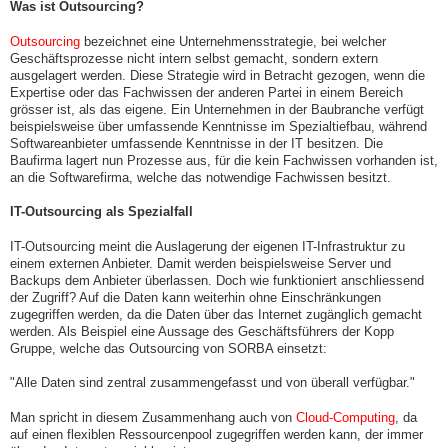
Was ist Outsourcing?
Outsourcing
bezeichnet eine Unternehmensstrategie, bei welcher
Geschäftsprozesse nicht intern selbst gemacht, sondern extern
ausgelagert werden. Diese Strategie wird in Betracht gezogen, wenn die
Expertise oder das Fachwissen der anderen Partei in einem Bereich
grösser ist, als das eigene. Ein Unternehmen in der Baubranche verfügt
beispielsweise über umfassende Kenntnisse im Spezialtiefbau, während
Softwareanbieter umfassende Kenntnisse in der IT besitzen. Die
Baufirma lagert nun Prozesse aus, für die kein Fachwissen vorhanden ist,
an die Softwarefirma, welche das notwendige Fachwissen besitzt.
IT-Outsourcing als Spezialfall
IT-Outsourcing meint die Auslagerung der eigenen IT-Infrastruktur zu
einem externen Anbieter. Damit werden beispielsweise Server und
Backups dem Anbieter überlassen. Doch wie funktioniert anschliessend
der Zugriff? Auf die Daten kann weiterhin ohne Einschränkungen
zugegriffen werden, da die Daten über das Internet zugänglich gemacht
werden. Als Beispiel eine Aussage des Geschäftsführers der Kopp
Gruppe, welche das Outsourcing von SORBA einsetzt:
"Alle Daten sind zentral zusammengefasst und von überall verfügbar."
Man spricht in diesem Zusammenhang auch von
Cloud-Computing
, da
auf einen flexiblen Ressourcenpool zugegriffen werden kann, der immer