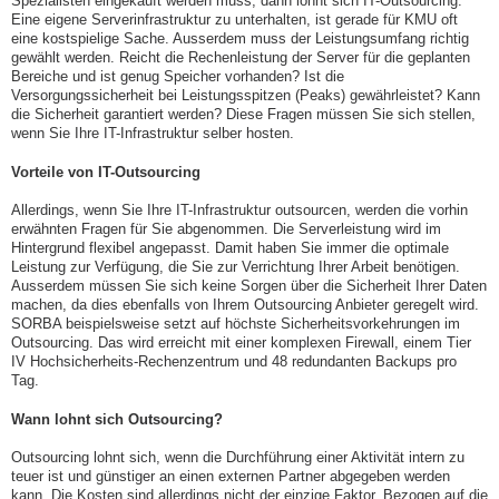
Spezialisten eingekauft werden muss, dann lohnt sich IT-Outsourcing.
Eine eigene Serverinfrastruktur zu unterhalten, ist gerade für KMU oft
eine kostspielige Sache. Ausserdem muss der Leistungsumfang richtig
gewählt werden. Reicht die Rechenleistung der Server für die geplanten
Bereiche und ist genug Speicher vorhanden? Ist die
Versorgungssicherheit bei Leistungsspitzen (Peaks) gewährleistet? Kann
die Sicherheit garantiert werden? Diese Fragen müssen Sie sich stellen,
wenn Sie Ihre IT-Infrastruktur selber hosten.
Vorteile von IT-Outsourcing
Allerdings, wenn Sie Ihre IT-Infrastruktur outsourcen, werden die vorhin
erwähnten Fragen für Sie abgenommen. Die Serverleistung wird im
Hintergrund flexibel angepasst. Damit haben Sie immer die optimale
Leistung zur Verfügung, die Sie zur Verrichtung Ihrer Arbeit benötigen.
Ausserdem müssen Sie sich keine Sorgen über die Sicherheit Ihrer Daten
machen, da dies ebenfalls von Ihrem Outsourcing Anbieter geregelt wird.
SORBA beispielsweise setzt auf höchste Sicherheitsvorkehrungen im
Outsourcing. Das wird erreicht mit einer komplexen Firewall, einem Tier
IV Hochsicherheits-Rechenzentrum und 48 redundanten Backups pro
Tag.
Wann lohnt sich Outsourcing?
Outsourcing lohnt sich, wenn die Durchführung einer Aktivität intern zu
teuer ist und günstiger an einen externen Partner abgegeben werden
kann. Die Kosten sind allerdings nicht der einzige Faktor. Bezogen auf die