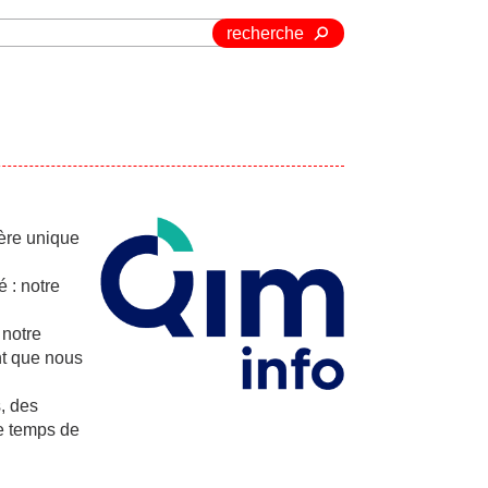
recherche
tère unique
 : notre
 notre
t que nous
, des
e temps de