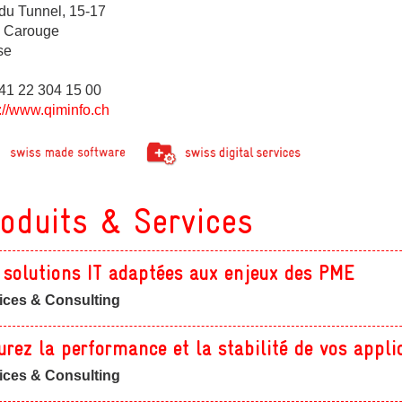
ges
du Tunnel, 15-17
 Carouge
se
+41 22 304 15 00
://www.qiminfo.ch
ges
ges
oduits & Services
 solutions IT adaptées aux enjeux des PME
ices & Consulting
urez la performance et la stabilité de vos appli
ices & Consulting