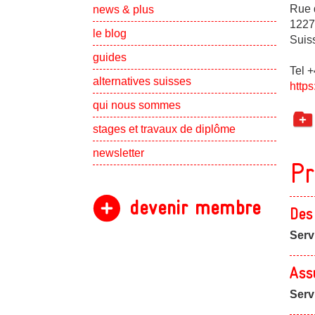
Show subpa
Rue 
news & plus
1227
le blog
Suis
guides
Tel 
alternatives suisses
https
Show subpa
qui nous sommes
Show subpa
stages et travaux de diplôme
newsletter
Pr
devenir membre
Des
Serv
Ass
Serv