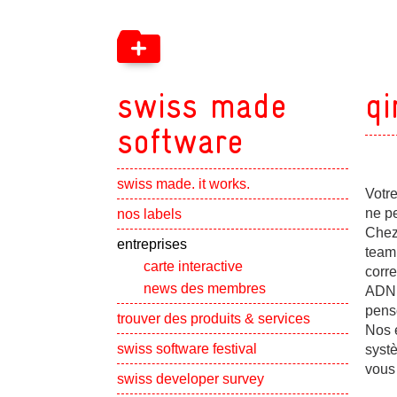
swiss made
qi
software
swiss made. it works.
Votr
Show subpa
ne pe
nos labels
Chez
Show subpa
entreprises
team
carte interactive
corre
news des membres
ADN,
pens
Show subpa
trouver des produits & services
Nos 
swiss software festival
syst
vous 
Show subpa
swiss developer survey