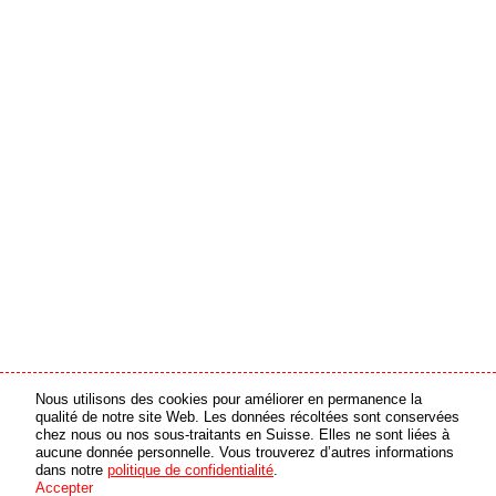
Nous utilisons des cookies pour améliorer en permanence la
partenaire média
partenaire en ligne
qualité de notre site Web. Les données récoltées sont conservées
chez nous ou nos sous-traitants en Suisse. Elles ne sont liées à
aucune donnée personnelle. Vous trouverez d’autres informations
© 2026 swiss made software GmbH, Suisse - tous droits réservés
dans notre
politique de confidentialité
.
Accepter