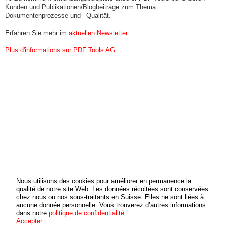
Kunden und Publikationen/Blogbeiträge zum Thema
Dokumentenprozesse und –Qualität.
Erfahren Sie mehr im
aktuellen Newsletter
.
Plus d'informations sur PDF Tools AG
Nous utilisons des cookies pour améliorer en permanence la
partenaire média
partenaire en ligne
qualité de notre site Web. Les données récoltées sont conservées
chez nous ou nos sous-traitants en Suisse. Elles ne sont liées à
aucune donnée personnelle. Vous trouverez d’autres informations
© 2026 swiss made software GmbH, Suisse - tous droits réservés
dans notre
politique de confidentialité
.
Accepter