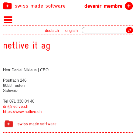
swiss made software
devenir membre
recherche
deutsch
english
netlive it ag
Herr Daniel Niklaus | CEO
Postfach 246
9053 Teufen
Schweiz
Tel 071 330 04 40
dn@netlive.ch
https://www.netlive.ch