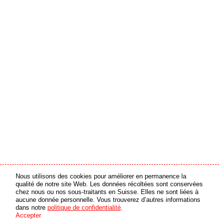
Nous utilisons des cookies pour améliorer en permanence la
partenaire média
partenaire en ligne
qualité de notre site Web. Les données récoltées sont conservées
chez nous ou nos sous-traitants en Suisse. Elles ne sont liées à
aucune donnée personnelle. Vous trouverez d’autres informations
© 2026 swiss made software GmbH, Suisse - tous droits réservés
dans notre
politique de confidentialité
.
Accepter