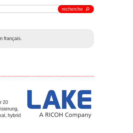
recherche
n français.
r 20
isierung,
kal, hybrid