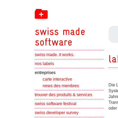
swiss made
software
swiss made. it works.
la
Show subpa
nos labels
Show subpa
entreprises
carte interactive
Die 
news des membres
Syste
Show subpa
trouver des produits & services
Jahr
Trans
swiss software festival
oder 
Show subpa
swiss developer survey