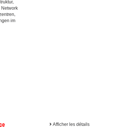
ruktur,
e Network
zentren,
ngen im
ge
Afficher les détails