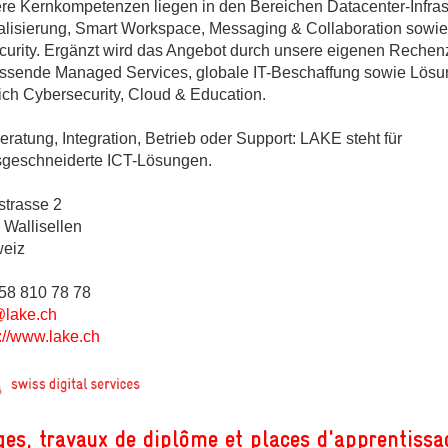
re Kernkompetenzen liegen in den Bereichen Datacenter-Infrast
ges
ualisierung, Smart Workspace, Messaging & Collaboration sowi
curity. Ergänzt wird das Angebot durch unsere eigenen Rechen
ssende Managed Services, globale IT-Beschaffung sowie Lösu
ich Cybersecurity, Cloud & Education.
ratung, Integration, Betrieb oder Support: LAKE steht für
ges
geschneiderte ICT-Lösungen.
ges
strasse 2
 Wallisellen
eiz
058 810 78 78
@lake.ch
://www.lake.ch
ges, travaux de diplôme et places d'apprentissa