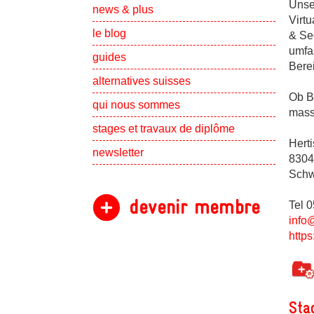
Unse
Show subpa
news & plus
Virt
le blog
& Se
umfa
guides
Bere
alternatives suisses
Ob Be
Show subpa
qui nous sommes
mass
Show subpa
stages et travaux de diplôme
Herti
newsletter
8304
Schw
devenir membre
Tel 
info
https
Sta