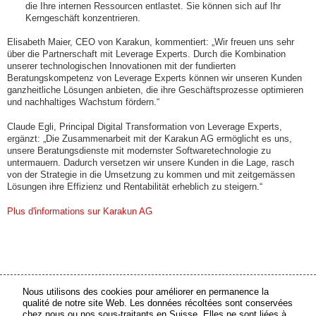
die Ihre internen Ressourcen entlastet. Sie können sich auf Ihr
Kerngeschäft konzentrieren.
Elisabeth Maier, CEO von Karakun, kommentiert: „Wir freuen uns sehr
über die Partnerschaft mit Leverage Experts. Durch die Kombination
unserer technologischen Innovationen mit der fundierten
Beratungskompetenz von Leverage Experts können wir unseren Kunden
ganzheitliche Lösungen anbieten, die ihre Geschäftsprozesse optimieren
und nachhaltiges Wachstum fördern.“
Claude Egli, Principal Digital Transformation von Leverage Experts,
ergänzt: „Die Zusammenarbeit mit der Karakun AG ermöglicht es uns,
unsere Beratungsdienste mit modernster Softwaretechnologie zu
untermauern. Dadurch versetzen wir unsere Kunden in die Lage, rasch
von der Strategie in die Umsetzung zu kommen und mit zeitgemässen
Lösungen ihre Effizienz und Rentabilität erheblich zu steigern.“
Plus d'informations sur Karakun AG
Nous utilisons des cookies pour améliorer en permanence la
partenaire média
partenaire en ligne
qualité de notre site Web. Les données récoltées sont conservées
chez nous ou nos sous-traitants en Suisse. Elles ne sont liées à