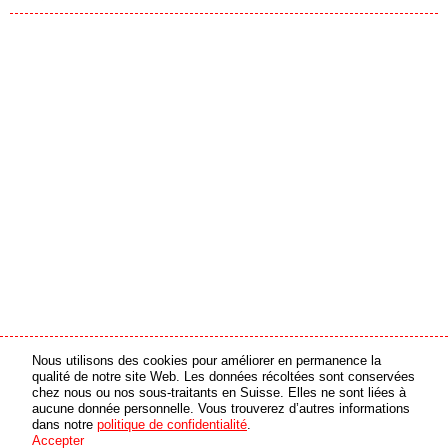
Nous utilisons des cookies pour améliorer en permanence la
partenaire média
partenaire en ligne
qualité de notre site Web. Les données récoltées sont conservées
chez nous ou nos sous-traitants en Suisse. Elles ne sont liées à
aucune donnée personnelle. Vous trouverez d’autres informations
© 2026 swiss made software GmbH, Suisse - tous droits réservés
dans notre
politique de confidentialité
.
Accepter