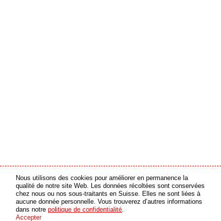
Nous utilisons des cookies pour améliorer en permanence la
partenaire média
partenaire en ligne
qualité de notre site Web. Les données récoltées sont conservées
chez nous ou nos sous-traitants en Suisse. Elles ne sont liées à
aucune donnée personnelle. Vous trouverez d’autres informations
© 2026 swiss made software GmbH, Suisse - tous droits réservés
dans notre
politique de confidentialité
.
Accepter