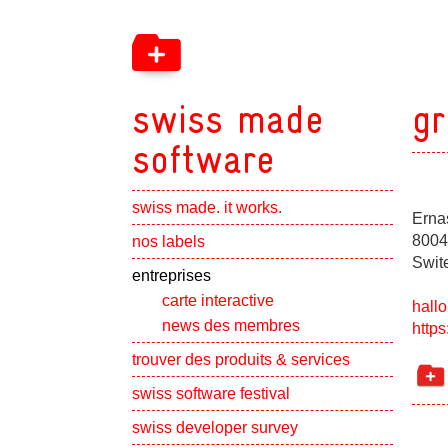
swiss made
gr
software
swiss made. it works.
Erna
Show subpa
8004
nos labels
Swit
Show subpa
entreprises
carte interactive
hall
news des membres
https
Show subpa
trouver des produits & services
swiss software festival
Show subpa
swiss developer survey