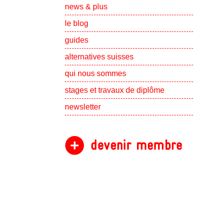
Show subpa
news & plus
le blog
guides
alternatives suisses
Show subpa
qui nous sommes
Show subpa
stages et travaux de diplôme
newsletter
devenir membre