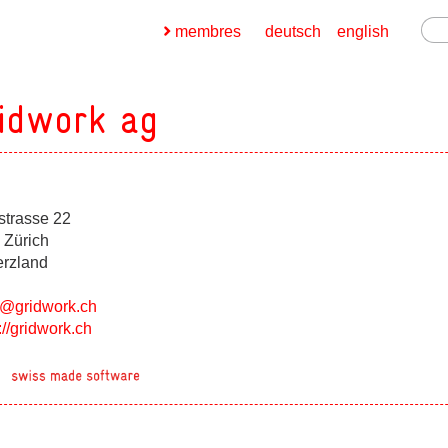
membres
deutsch
english
idwork ag
strasse 22
ges
 Zürich
erzland
ges
o@gridwork.ch
://gridwork.ch
ges
ges