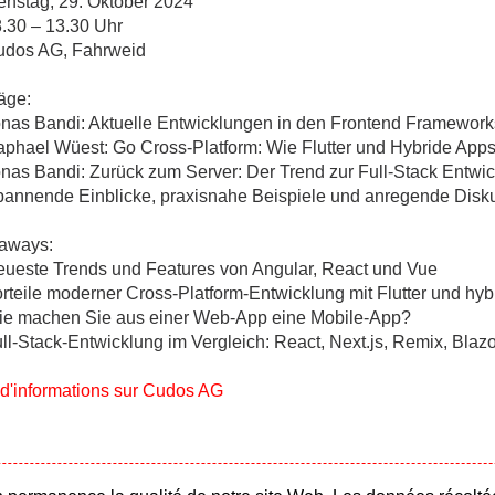
ienstag, 29. Oktober 2024
.30 – 13.30 Uhr
udos AG, Fahrweid
äge:
onas Bandi: Aktuelle Entwicklungen in den Frontend Frameworks
aphael Wüest: Go Cross-Platform: Wie Flutter und Hybride Apps
onas Bandi: Zurück zum Server: Der Trend zur Full-Stack Entw
pannende Einblicke, praxisnahe Beispiele und anregende Disk
aways:
eueste Trends und Features von Angular, React und Vue
orteile moderner Cross-Platform-Entwicklung mit Flutter und hy
ie machen Sie aus einer Web-App eine Mobile-App?
ull-Stack-Entwicklung im Vergleich: React, Next.js, Remix, Blaz
 d'informations sur Cudos AG