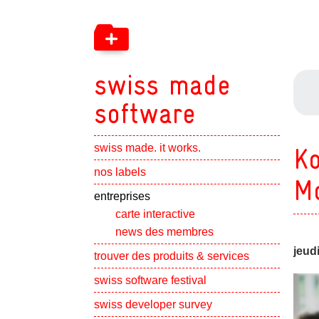
swiss made
software
swiss made. it works.
Ko
Show subpa
nos labels
Mo
Show subpa
entreprises
carte interactive
news des membres
jeud
Show subpa
trouver des produits & services
swiss software festival
Show subpa
swiss developer survey