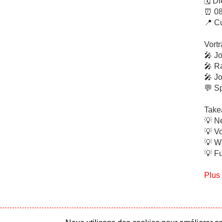
🗓️ D
⏰ 08
📍 C
Vortr
🎤 J
🎤 R
🎤 J
💬 S
Take
💡 N
💡 V
💡 W
💡 F
Plus