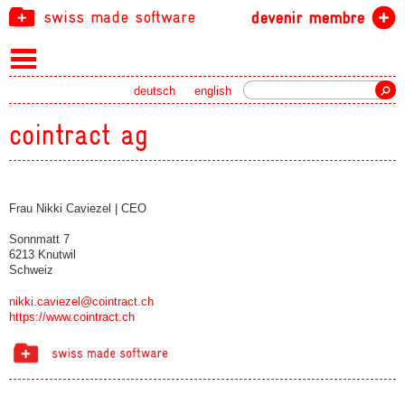
swiss made software
devenir membre
recherche
deutsch
english
cointract ag
Frau Nikki Caviezel | CEO
Sonnmatt 7
6213 Knutwil
Schweiz
nikki.caviezel@cointract.ch
https://www.cointract.ch