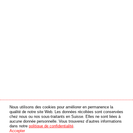
Nous utilisons des cookies pour améliorer en permanence la
partenaire média
partenaire en ligne
qualité de notre site Web. Les données récoltées sont conservées
chez nous ou nos sous-traitants en Suisse. Elles ne sont liées à
aucune donnée personnelle. Vous trouverez d’autres informations
© 2026 swiss made software GmbH, Suisse - tous droits réservés
dans notre
politique de confidentialité
.
Accepter