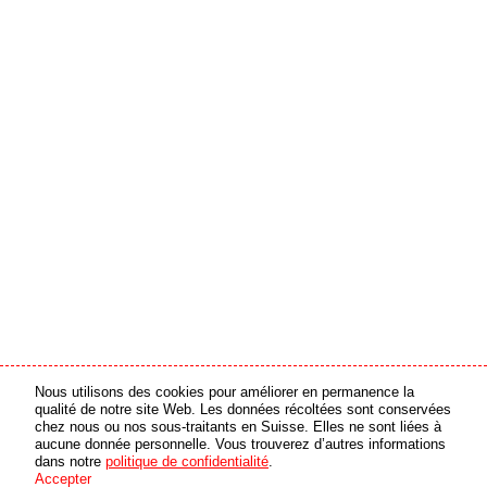
Nous utilisons des cookies pour améliorer en permanence la
partenaire média
partenaire en ligne
qualité de notre site Web. Les données récoltées sont conservées
chez nous ou nos sous-traitants en Suisse. Elles ne sont liées à
aucune donnée personnelle. Vous trouverez d’autres informations
© 2026 swiss made software GmbH, Suisse - tous droits réservés
dans notre
politique de confidentialité
.
Accepter