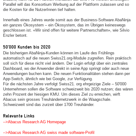
Parallel will das Konsortium Werbung auf der Plattform zulassen und so
die Kosten für die NutzerInnen tief halten.
Innerhalb eines Jahres wurde somit aus der Business-Software AbaNinja
ein ganzes Ökosystem – ein Ökosystem, das im Übrigen keineswegs
geschlossen ist. «Wir sind offen für weitere Partnerschaften», wie Silvio
Enzler betont.
50’000 Kunden bis 2020
Die bisherigen AbaNinja-Kunden können im Laufe des Frühlings
automatisch auf die neuen Swiss21.org-Module zugreifen. Rein praktisch
soll sich für diese nicht viel ändern. Der Login erfolgt über ein zentrales
Dashboard, wo der Anwender direkt in seine App springt oder auch neue
Anwendungen buchen kann. Die neuen Funktionalitäten stehen dann per
App-Switch, ähnlich wie bei Google, zur Verfügung.
Für die nächsten Jahre verfolgt Swiss21. org ehrgeizige Ziele – 50'000
Unternehmen sollen die Software schweizweit bis 2020 nutzen; das wären
zehn Prozent der hiesigen KMU. Um dieses Ziel zu erreichen, wirft
Abacus sein grosses Treuhändernetzwerk in die Waagschale.
Schweizweit sind das zurzeit über 1700 Treuhänder.
Relevante Links
-->Abacus Research AG Homepage
-->Abacus Research AG swiss made software-Profil