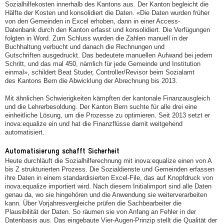
Sozialhilfekosten innerhalb des Kantons aus. Der Kanton begleicht die
Hälfte der Kosten und konsolidiert die Daten. «Die Daten wurden früher
von den Gemeinden in Excel erhoben, dann in einer Access-
Datenbank durch den Kanton erfasst und konsolidiert. Die Verfügungen
folgten in Word. Zum Schluss wurden die Zahlen manuell in der
Buchhaltung verbucht und danach die Rechnungen und
Gutschriften ausgedruckt. Das bedeutete manuellen Aufwand bei jedem
Schritt, und das mal 450, nämlich für jede Gemeinde und Institution
einmal», schildert Beat Studer, Controller/Revisor beim Sozialamt
des Kantons Bern die Abwicklung der Abrechnung bis 2013.
Mit ähnlichen Schwierigkeiten kämpften der kantonale Finanzausgleich
und die Lehrerbesoldung. Der Kanton Bern suchte für alle drei eine
einheitliche Lösung, um die Prozesse zu optimieren. Seit 2013 setzt er
inova:equalize ein und hat die Finanzflüsse damit weitgehend
automatisiert.
Automatisierung schafft Sicherheit
Heute durchläuft die Sozialhilferechnung mit inova:equalize einen von A
bis Z strukturierten Prozess. Die Sozialdienste und Gemeinden erfassen
ihre Daten in einem standardisierten Excel-File, das auf Knopfdruck von
inova:equalize importiert wird. Nach diesem Initialimport sind alle Daten
genau da, wo sie hingehören und die Anwendung sie weiterverarbeiten
kann. Über Vorjahresvergleiche prüfen die Sachbearbeiter die
Plausibilität der Daten. So räumen sie von Anfang an Fehler in der
Datenbasis aus. Das eingebaute Vier-Augen-Prinzip stellt die Qualität der