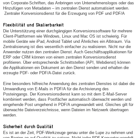
von Corporate-Schriften, das Anbringen von Unternehmenslogos oder das
Hinzufügen von Metadaten – im zentralen Dienst automatisiert werden.
Zentraler Konversionsdienst für die Erzeugung von PDF und PDF/A
Flexibilität und Skalierbarkeit
Die Unterstützung einer durchgängigen Konversionssoftware für mehrere
Client-Plattformen wie Windows, Linux und Mac OS ist schwierig. Für
mobile Geräte wie iPad, Android Tablet und Ähnliches ein Albtraum. Via
Zentralisierung ist dies wesentlich einfacher zu realisieren. Nicht nur die
Anwender nutzen den zentralen Dienst. Auch Geschäftsapplikationen für
ERP oder CRM können von einem zentralen Konversionsdienst
profitieren. Über entsprechende Schnittstellen (API, Webdienst) können
die Applikationen ein Dokument an den Dienst senden und erhalten die
erzeugte PDF- oder PDF/A-Datei zurück.
Eine besonders hilfreiche Anwendung des zentralen Dienstes ist dabei die
Umwandlung von E-Mails in PDF/A für die Archivierung des
Posteingangs. Der Konversionsdienst kann so mit dem E-Mail-Server
kombiniert werden, dass Postfächer automatisch überwacht werden und
eingehende Post umgehend in PDF/A umgewandelt wird. Gleiches gilt für
überwachte Dateiverzeichnisse, wenn Dateien im Netzwerk übertragen
werden.
Sicherheit durch Qualität
Es ist an der Zeit, PDF-Werkzeuge genau unter die Lupe zu nehmen und
von Beginn an auf Qualität zu setzen. Nicht jeder PDF-Konverter wandelt