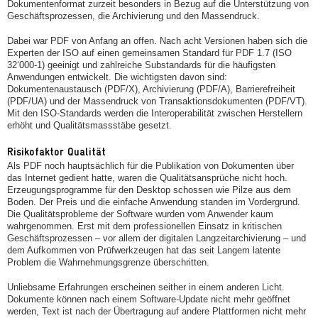
Dokumentenformat zurzeit besonders in Bezug auf die Unterstützung von
Geschäftsprozessen, die Archivierung und den Massendruck.
Dabei war PDF von Anfang an offen. Nach acht Versionen haben sich die
Experten der ISO auf einen gemeinsamen Standard für PDF 1.7 (ISO
32‘000-1) geeinigt und zahlreiche Substandards für die häufigsten
Anwendungen entwickelt. Die wichtigsten davon sind:
Dokumentenaustausch (PDF/X), Archivierung (PDF/A), Barrierefreiheit
(PDF/UA) und der Massendruck von Transaktionsdokumenten (PDF/VT).
Mit den ISO-Standards werden die Interoperabilität zwischen Herstellern
erhöht und Qualitätsmassstäbe gesetzt.
Risikofaktor Qualität
Als PDF noch hauptsächlich für die Publikation von Dokumenten über
das Internet gedient hatte, waren die Qualitätsansprüche nicht hoch.
Erzeugungsprogramme für den Desktop schossen wie Pilze aus dem
Boden. Der Preis und die einfache Anwendung standen im Vordergrund.
Die Qualitätsprobleme der Software wurden vom Anwender kaum
wahrgenommen. Erst mit dem professionellen Einsatz in kritischen
Geschäftsprozessen – vor allem der digitalen Langzeitarchivierung – und
dem Aufkommen von Prüfwerkzeugen hat das seit Langem latente
Problem die Wahrnehmungsgrenze überschritten.
Unliebsame Erfahrungen erscheinen seither in einem anderen Licht.
Dokumente können nach einem Software-Update nicht mehr geöffnet
werden, Text ist nach der Übertragung auf andere Plattformen nicht mehr