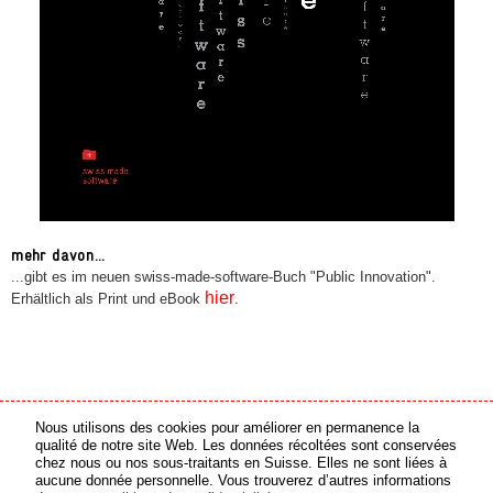
mehr davon...
...gibt es im neuen swiss-made-software-Buch "Public Innovation".
hier
Erhältlich als Print und eBook
.
Nous utilisons des cookies pour améliorer en permanence la
partenaire média
partenaire en ligne
qualité de notre site Web. Les données récoltées sont conservées
chez nous ou nos sous-traitants en Suisse. Elles ne sont liées à
aucune donnée personnelle. Vous trouverez d’autres informations
© 2026 swiss made software GmbH, Suisse - tous droits réservés