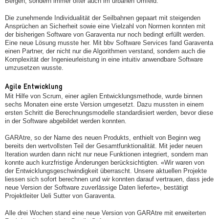
Bergen, sondern immer öfter auch im urbanen Umfeld.
Die zunehmende Individualität der Seilbahnen gepaart mit steigenden
Ansprüchen an Sicherheit sowie eine Vielzahl von Normen konnten mit
der bisherigen Software von Garaventa nur noch bedingt erfüllt werden.
Eine neue Lösung musste her. Mit bbv Software Services fand Garaventa
einen Partner, der nicht nur die Algorithmen verstand, sondern auch die
Komplexität der Ingenieurleistung in eine intuitiv anwendbare Software
umzusetzen wusste.
Agile Entwicklung
Mit Hilfe von Scrum, einer agilen Entwicklungsmethode, wurde binnen
sechs Monaten eine erste Version umgesetzt. Dazu mussten in einem
ersten Schritt die Berechnungsmodelle standardisiert werden, bevor diese
in der Software abgebildet werden konnten.
GARAtre, so der Name des neuen Produkts, enthielt von Beginn weg
bereits den wertvollsten Teil der Gesamtfunktionalität. Mit jeder neuen
Iteration wurden dann nicht nur neue Funktionen integriert, sondern man
konnte auch kurzfristige Änderungen berücksichtigten. «Wir waren von
der Entwicklungsgeschwindigkeit überrascht. Unsere aktuellen Projekte
liessen sich sofort berechnen und wir konnten darauf vertrauen, dass jede
neue Version der Software zuverlässige Daten lieferte», bestätigt
Projektleiter Ueli Sutter von Garaventa.
Alle drei Wochen stand eine neue Version von GARAtre mit erweiterten