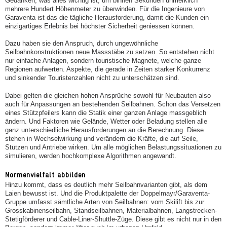
Gedanken, was alles wichtig ist, um binnen Sekunden unmerklich
mehrere Hundert Höhenmeter zu überwinden. Für die Ingenieure von
Garaventa ist das die tägliche Herausforderung, damit die Kunden ein
einzigartiges Erlebnis bei höchster Sicherheit geniessen können.
Dazu haben sie den Anspruch, durch ungewöhnliche
Seilbahnkonstruktionen neue Massstäbe zu setzen. So entstehen nicht
nur einfache Anlagen, sondern touristische Magnete, welche ganze
Regionen aufwerten. Aspekte, die gerade in Zeiten starker Konkurrenz
und sinkender Touristenzahlen nicht zu unterschätzen sind.
Dabei gelten die gleichen hohen Ansprüche sowohl für Neubauten also
auch für Anpassungen an bestehenden Seilbahnen. Schon das Versetzen
eines Stützpfeilers kann die Statik einer ganzen Anlage massgeblich
ändern. Und Faktoren wie Gelände, Wetter oder Beladung stellen alle
ganz unterschiedliche Herausforderungen an die Berechnung. Diese
stehen in Wechselwirkung und verändern die Kräfte, die auf Seile,
Stützen und Antriebe wirken. Um alle möglichen Belastungssituationen zu
simulieren, werden hochkomplexe Algorithmen angewandt.
Normenvielfalt abbilden
Hinzu kommt, dass es deutlich mehr Seilbahnvarianten gibt, als dem
Laien bewusst ist. Und die Produktpalette der Doppelmayr/Garaventa-
Gruppe umfasst sämtliche Arten von Seilbahnen: vom Skilift bis zur
Grosskabinenseilbahn, Standseilbahnen, Materialbahnen, Langstrecken-
Stetigförderer und Cable-Liner-Shuttle-Züge. Diese gibt es nicht nur in den