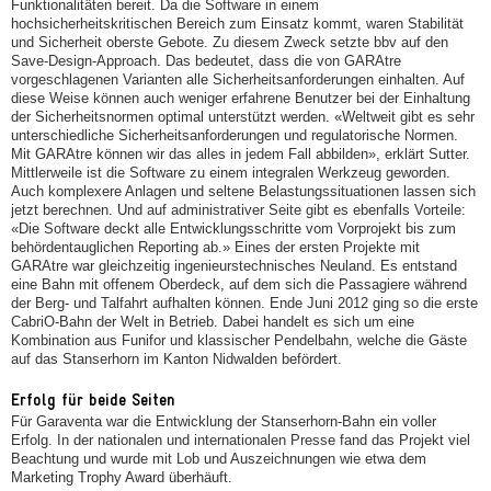
Funktionalitäten bereit. Da die Software in einem
hochsicherheitskritischen Bereich zum Einsatz kommt, waren Stabilität
und Sicherheit oberste Gebote. Zu diesem Zweck setzte bbv auf den
Save-Design-Approach. Das bedeutet, dass die von GARAtre
vorgeschlagenen Varianten alle Sicherheitsanforderungen einhalten. Auf
diese Weise können auch weniger erfahrene Benutzer bei der Einhaltung
der Sicherheitsnormen optimal unterstützt werden. «Weltweit gibt es sehr
unterschiedliche Sicherheitsanforderungen und regulatorische Normen.
Mit GARAtre können wir das alles in jedem Fall abbilden», erklärt Sutter.
Mittlerweile ist die Software zu einem integralen Werkzeug geworden.
Auch komplexere Anlagen und seltene Belastungssituationen lassen sich
jetzt berechnen. Und auf administrativer Seite gibt es ebenfalls Vorteile:
«Die Software deckt alle Entwicklungsschritte vom Vorprojekt bis zum
behördentauglichen Reporting ab.» Eines der ersten Projekte mit
GARAtre war gleichzeitig ingenieurstechnisches Neuland. Es entstand
eine Bahn mit offenem Oberdeck, auf dem sich die Passagiere während
der Berg- und Talfahrt aufhalten können. Ende Juni 2012 ging so die erste
CabriO-Bahn der Welt in Betrieb. Dabei handelt es sich um eine
Kombination aus Funifor und klassischer Pendelbahn, welche die Gäste
auf das Stanserhorn im Kanton Nidwalden befördert.
Erfolg für beide Seiten
Für Garaventa war die Entwicklung der Stanserhorn-Bahn ein voller
Erfolg. In der nationalen und internationalen Presse fand das Projekt viel
Beachtung und wurde mit Lob und Auszeichnungen wie etwa dem
Marketing Trophy Award überhäuft.