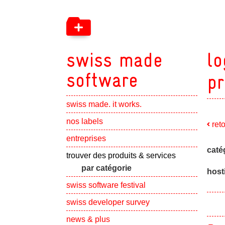
swiss made
lo
software
pr
swiss made. it works.
Show subpa
nos labels
ret
Show subpa
entreprises
caté
Show subpa
trouver des produits & services
par catégorie
host
swiss software festival
Show subpa
swiss developer survey
Show subpa
news & plus