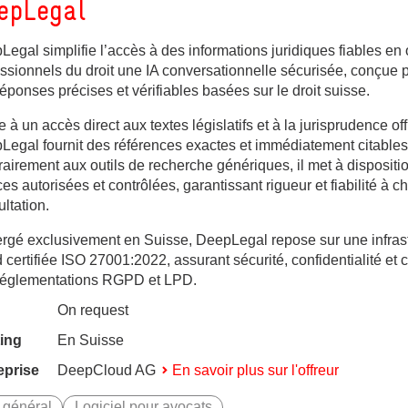
epLegal
egal simplifie l’accès à des informations juridiques fiables en 
ssionnels du droit une IA conversationnelle sécurisée, conçue p
éponses précises et vérifiables basées sur le droit suisse.
ges
 à un accès direct aux textes législatifs et à la jurisprudence offi
ges
Legal fournit des références exactes et immédiatement citables
airement aux outils de recherche génériques, il met à dispositi
es autorisées et contrôlées, garantissant rigueur et fiabilité à 
ltation.
rgé exclusivement en Suisse, DeepLegal repose sur une infrast
 certifiée ISO 27001:2022, assurant sécurité, confidentialité et 
réglementations RGPD et LPD.
On request
ing
En Suisse
eprise
DeepCloud AG
En savoir plus sur l'offreur
- général
Logiciel pour avocats