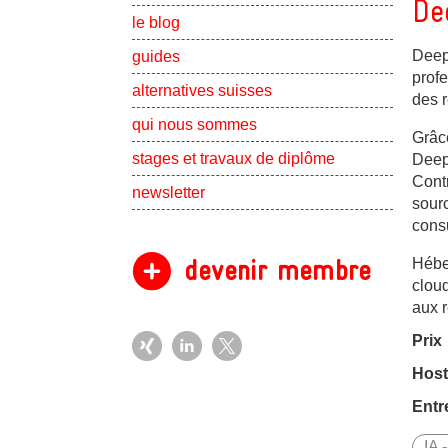
De
le blog
DeepL
guides
profe
alternatives suisses
des r
Show subpa
qui nous sommes
Grâce
Show subpa
stages et travaux de diplôme
Deep
Contr
newsletter
sourc
consu
devenir membre
Hébe
cloud
aux 
Prix
Host
Entr
IA 