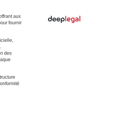
offrant aux
our fournir
cielle,
.
on des
chaque
ructure
conformité