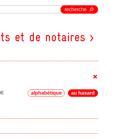
recherche
ts et de notaires >
+
ri:
alphabétique
au hasard