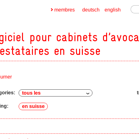
membres
deutsch
english
giciel pour cabinets d’avoca
estataires en suisse
ges
ourner
ges
gories:
t
ges
ing:
en suisse
ges
ges